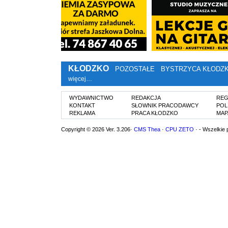
KŁODZKO
POZOSTAŁE
BYSTRZYCA KŁODZ
więcej…
WYDAWNICTWO
REDAKCJA
REG
KONTAKT
SŁOWNIK PRACODAWCY
POL
REKLAMA
PRACA KŁODZKO
MAP
Copyright © 2026 Ver. 3.206·
CMS Thea
·
CPU ZETO
· - Wszelkie