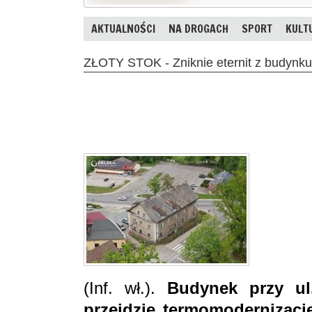
AKTUALNOŚCI
NA DROGACH
SPORT
KULT
ZŁOTY STOK - Zniknie eternit z budynku p
(Inf. wł.).
Budynek przy ul
przejdzie termomodernizacj