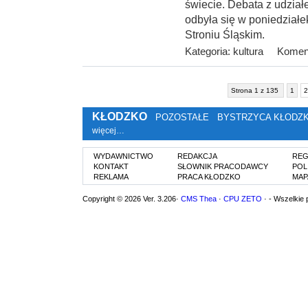
świecie. Debata z udzia
odbyła się w poniedziałek
Stroniu Śląskim.
Kategoria:
kultura
Koment
Strona 1 z 135
1
2
KŁODZKO
POZOSTAŁE
BYSTRZYCA KŁODZ
więcej…
WYDAWNICTWO
REDAKCJA
REG
KONTAKT
SŁOWNIK PRACODAWCY
POL
REKLAMA
PRACA KŁODZKO
MAP
Copyright © 2026 Ver. 3.206·
CMS Thea
·
CPU ZETO
· - Wszelkie