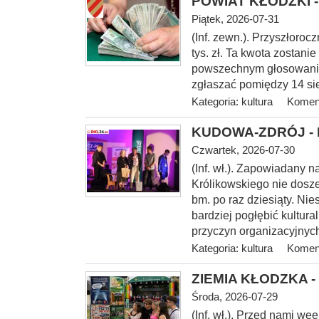
POWIAT KŁODZKI - 
Piątek, 2026-07-31
(Inf. zewn.). Przyszłoroc
tys. zł. Ta kwota zostani
powszechnym głosowaniu
zgłaszać pomiędzy 14 sie
Kategoria:
kultura
Koment
KUDOWA-ZDRÓJ - I 
Czwartek, 2026-07-30
(Inf.
wł.). Zapowiadany na
Królikowskiego nie dosze
bm. po raz dziesiąty. Nie
bardziej pogłębić kultur
przyczyn organizacyjnych
Kategoria:
kultura
Koment
ZIEMIA KŁODZKA - 
Środa, 2026-07-29
(Inf. wł.). Przed nami w