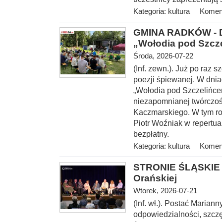
Kategoria:
kultura
Koment
GMINA RADKÓW - Dw
„Wołodia pod Szcz
Środa, 2026-07-22
(Inf. zewn.). Już po raz
poezji śpiewanej. W dnia
„Wołodia pod Szczelińce
niezapomnianej twórczoś
Kaczmarskiego. W tym ro
Piotr Woźniak w repertu
bezpłatny.
Kategoria:
kultura
Koment
STRONIE ŚLĄSKIE -
Orańskiej
Wtorek, 2026-07-21
(Inf. wł.). Postać Marian
odpowiedzialności, szcz