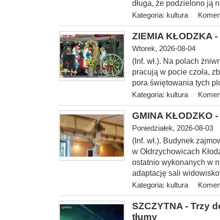
długa, że podzielono ją n
Kategoria:
kultura
Koment
ZIEMIA KŁODZKA - 
Wtorek, 2026-08-04
(Inf. wł.). Na
polach żniwn
pracują w pocie czoła, z
pora świętowania tych p
Kategoria:
kultura
Koment
GMINA KŁODZKO - O
Poniedziałek, 2026-08-03
(Inf. wł.). Budynek zajmo
w Ołdrzychowicach Kłodz
ostatnio wykonanych w ni
adaptację sali widowis
Kategoria:
kultura
Koment
SZCZYTNA - Trzy de
tłumy