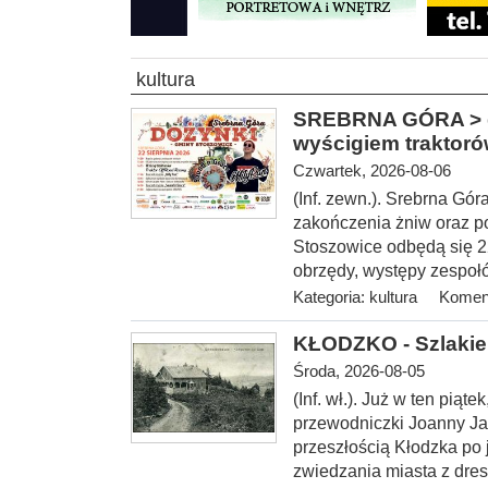
kultura
SREBRNA GÓRA > gm
wyścigiem traktor
Czwartek, 2026-08-06
(Inf. zewn.). Srebrna Gó
zakończenia żniw oraz p
Stoszowice odbędą się 22 
obrzędy, występy zespołó
Kategoria:
kultura
Koment
KŁODZKO - Szlakie
Środa, 2026-08-05
(Inf. wł.
). Już w ten piąt
przewodniczki Joanny Ja
przeszłością Kłodzka po
zwiedzania miasta z dres