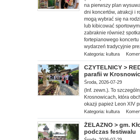
na pierwszy plan wysuwa
dni koncertów, atrakcji 
mogą wybrać się na rodz
lub kibicować sportowym
zabraknie również spotka
fortepianowego koncertu 
wydarzeń tradycyjnie pre
Kategoria:
kultura
Koment
CZYTELNICY > REDA
parafii w Krosnowi
Środa, 2026-07-29
(Inf. zewn.). To szczegól
Krosnowicach, która obcho
okazji papież Leon XIV 
Kategoria:
kultura
Koment
ŻELAZNO > gm. Kłod
podczas festiwalu
Środa, 2026-07-29