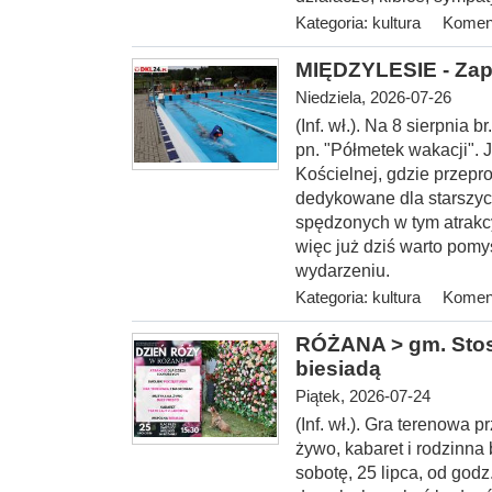
Kategoria:
kultura
Koment
MIĘDZYLESIE - Zap
Niedziela, 2026-07-26
(Inf. wł.). Na 8 sierp
nia b
pn. "Półmetek wakacji". 
Kościelnej, gdzie przepr
dedykowane dla starszyc
spędzonych w tym atrakc
więc już dziś warto pomy
wydarzeniu.
Kategoria:
kultura
Koment
RÓŻANA > gm. Stosz
biesiadą
Piątek, 2026-07-24
(Inf. wł.). Gra terenowa
żywo, kabaret i rodzinna
sobotę, 25 lipca, od
godz.