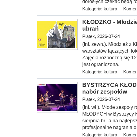
dorosłych czekać będą ró
Kategoria:
kultura
Koment
KŁODZKO - Młodzież
ubrań
Piątek, 2026-07-24
(Inf. zewn.). Młodzież z 
warsztatów łączących fot
Zajęcia rozpoczną się 12 
jest ograniczona.
Kategoria:
kultura
Koment
BYSTRZYCA KŁODZ
nabór zespołów
Piątek, 2026-07-24
(Inf. wł.). Młode zespoł
MŁODYCH w Bystrzycy Kło
sierpnia br., a na najlep
profesjonalne nagrania o
Kategoria:
kultura
Koment