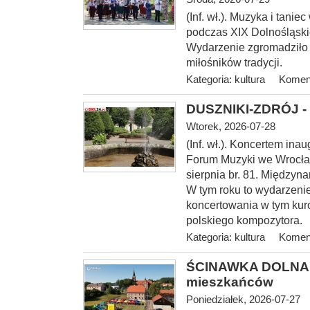
(Inf. wł.). Muzyka i tani
podczas XIX Dolnośląski
Wydarzenie zgromadziło
miłośników tradycji.
Kategoria:
kultura
Koment
DUSZNIKI-ZDRÓJ - 
Wtorek, 2026-07-28
(Inf. wł.). Koncerte
m inau
Forum Muzyki we Wrocław
sierpnia br. 81. Między
W tym roku to wydarzenie
koncertowania w tym kur
polskiego kompozytora.
Kategoria:
kultura
Koment
ŚCINAWKA DOLNA > 
mieszkańców
Poniedziałek, 2026-07-27