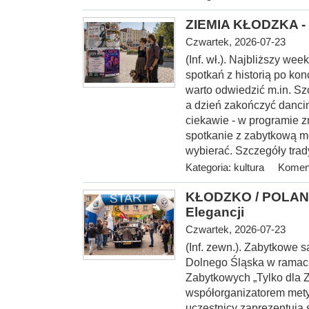
ZIEMIA KŁODZKA - 
Czwartek, 2026-07-23
(Inf. wł.). Najbliższy w
spotkań z historią po kon
warto odwiedzić m.in. S
a dzień zakończyć danci
ciekawie - w programie z
spotkanie z zabytkową m
wybierać. Szczegóły trad
Kategoria:
kultura
Koment
KŁODZKO / POLANI
Elegancji
Czwartek, 2026-07-23
(Inf. zewn.). Zabytkowe
Dolnego Śląska w rama
Zabytkowych „Tylko dla 
współorganizatorem mety I
uczestnicy zaprezentują 