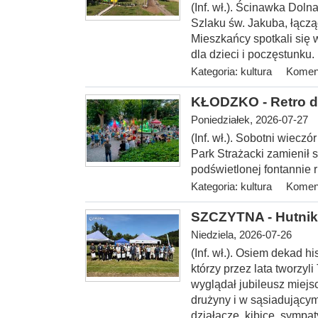
(Inf. wł.). Ścinawka Dol
Szlaku św. Jakuba, łączą
Mieszkańcy spotkali się w
dla dzieci i poczęstunku.
Kategoria:
kultura
Koment
KŁODZKO - Retro d
Poniedziałek, 2026-07-27
(Inf. wł.). Sobotni wiecz
Park Strażacki zamienił s
podświetlonej fontannie ru
Kategoria:
kultura
Koment
SZCZYTNA - Hutnik 
Niedziela, 2026-07-26
(Inf. wł.). Osiem dekad hi
którzy przez lata tworzyl
wyglądał jubileusz miejs
drużyny i w sąsiadującym
działacze, kibice, sympa