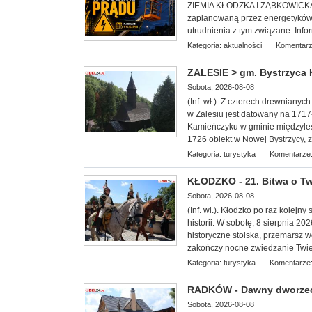
ZIEMIA KŁODZKA I ZĄBKOWICKA. S
zaplanowaną przez energetyków 
utrudnienia z tym związane. Info
Kategoria:
aktualności
Komentarz
ZALESIE > gm. Bystrzyca K
Sobota, 2026-08-08
(Inf. wł.). Z czterech drewnianyc
w Zalesiu jest datowany na 1717-1
Kamieńczyku w gminie międzyleski
1726 obiekt w Nowej Bystrzycy, z
Kategoria:
turystyka
Komentarze:
KŁODZKO - 21. Bitwa o Tw
Sobota, 2026-08-08
(Inf. wł.). Kłodzko po raz kolejny
historii. W sobotę, 8 sierpnia 2
historyczne stoiska, przemarsz 
zakończy nocne zwiedzanie Twie
Kategoria:
turystyka
Komentarze:
RADKÓW - Dawny dworze
Sobota, 2026-08-08