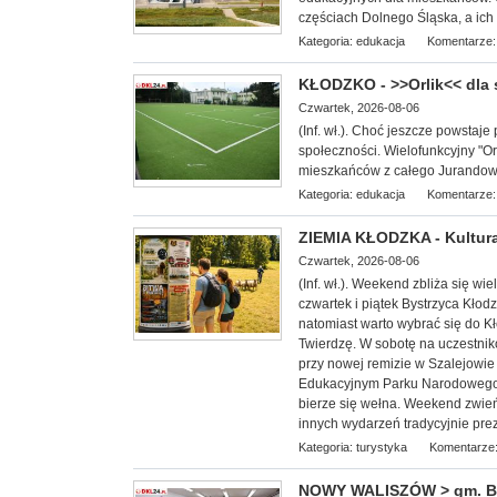
częściach Dolnego Śląska, a ich c
Kategoria:
edukacja
Komentarze:
KŁODZKO - >>Orlik<< dla
Czwartek, 2026-08-06
(Inf. wł.). Choć jeszcze powstaje 
społeczności. Wielofunkcyjny "Or
mieszkańców z całego Jurandowa,
Kategoria:
edukacja
Komentarze:
ZIEMIA KŁODZKA - Kultura
Czwartek, 2026-08-06
(Inf. wł.). Weekend zbliża się w
czwartek i piątek Bystrzyca Kłod
natomiast warto wybrać się do 
Twierdzę. W sobotę na uczestnik
przy nowej remizie w Szalejowi
Edukacyjnym Parku Narodowego G
bierze się wełna. Weekend zwieńc
innych wydarzeń tradycyjnie pre
Kategoria:
turystyka
Komentarze:
NOWY WALISZÓW > gm. Byst