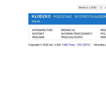
Strona 1 z 1152
1
KŁODZKO
POZOSTAŁE
BYSTRZYCA KŁODZ
więcej…
WYDAWNICTWO
REDAKCJA
REG
KONTAKT
SŁOWNIK PRACODAWCY
POL
REKLAMA
PRACA KŁODZKO
MAP
Copyright © 2026 Ver. 3.206·
CMS Thea
·
CPU ZETO
· - Wszelkie