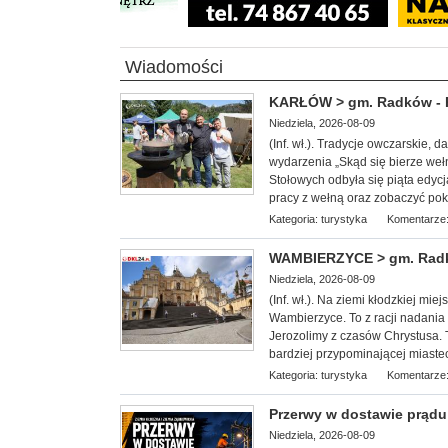
Wiadomości
KARŁÓW > gm. Radków - Po
Niedziela, 2026-08-09
(Inf. wł.). Tradycje owczarskie,
wydarzenia „Skąd się bierze weł
Stołowych odbyła się piąta edycj
pracy z wełną oraz zobaczyć pok
Kategoria:
turystyka
Komentarze:
WAMBIERZYCE > gm. Radków
Niedziela, 2026-08-09
(Inf. wł.). Na ziemi kłodzkiej mi
Wambierzyce. To z racji nadania
Jerozolimy z czasów Chrystusa. T
bardziej przypominającej miaste
Kategoria:
turystyka
Komentarze:
Przerwy w dostawie prądu 
Niedziela, 2026-08-09