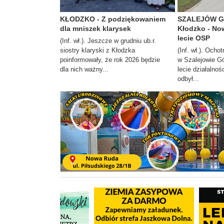
KŁODZKO - Z podziękowaniem
SZALEJÓW G
dla mniszek klarysek
Kłodzko - No
lecie OSP
(Inf. wł.). Jeszcze w grudniu ub.r.
siostry klaryski z Kłodzka
(Inf. wł.). Ocho
poinformowały, że rok 2026 będzie
w Szalejowie G
dla nich ważny...
lecie działalnoś
odbył...