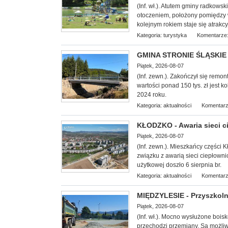
(Inf. wł.). Atutem gminy radkows
otoczeniem, położony pomiędzy
kolejnym rokiem staje się atrakcy
Kategoria:
turystyka
Komentarze:
GMINA STRONIE ŚLĄSKIE -
Piątek, 2026-08-07
(Inf. zewn.). Zakończył się remo
wartości ponad 150 tys. zł jest
2024 roku.
Kategoria:
aktualności
Komentarz
KŁODZKO - Awaria sieci c
Piątek, 2026-08-07
(Inf. zewn.). Mieszkańcy części 
związku z awarią sieci ciepłowni
użytkowej doszło 6 sierpnia br.
Kategoria:
aktualności
Komentarz
MIĘDZYLESIE - Przyszkoln
Piątek, 2026-08-07
(Inf. wł.). Mocn
o wysłużone bois
przechodzi przemiany. Są możl