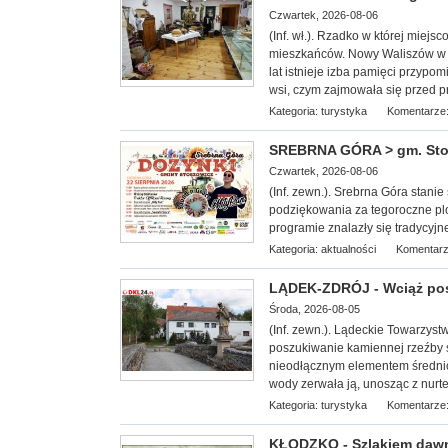
Czwartek, 2026-08-06
(Inf. wł.). Rzadko w której miej
mieszkańców. Nowy Waliszów w 
lat istnieje izba pamięci przypom
wsi, czym zajmowała się przed p
Kategoria:
turystyka
Komentarze:
SREBRNA GÓRA > gm. Stosz
Czwartek, 2026-08-06
(Inf. zewn.). Srebrna Góra stan
podziękowania za tegoroczne plo
programie znalazły się tradycyjn
Kategoria:
aktualności
Komentarz
LĄDEK-ZDRÓJ - Wciąż po
Środa, 2026-08-05
(Inf. zewn.). Lądeckie Towarzy
st
poszukiwanie kamiennej rzeźby 
nieodłącznym elementem średni
wody zerwała ją, unosząc z nurtem
Kategoria:
turystyka
Komentarze:
KŁODZKO - Szlakiem dawn