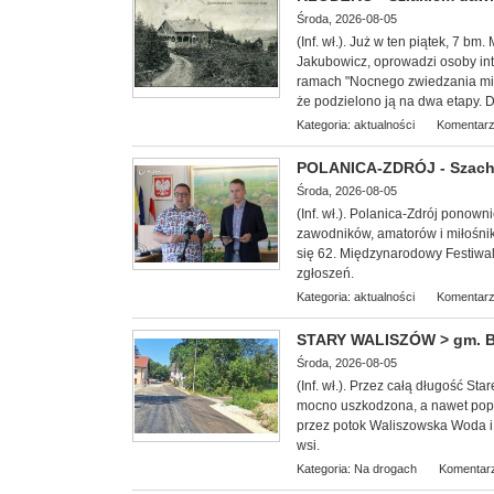
Środa, 2026-08-05
(Inf. wł.
). Już w ten piątek, 7 bm
Jakubowicz, oprowadzi osoby int
ramach "Nocnego zwiedzania mias
że podzielono ją na dwa etapy. D
Kategoria:
aktualności
Komentarz
POLANICA-ZDRÓJ - Szachow
Środa, 2026-08-05
(Inf. wł.). Polanica-Zdrój ponow
zawodników, amatorów i miłośnik
się 62. Międzynarodowy Festiwal
zgłoszeń.
Kategoria:
aktualności
Komentarz
STARY WALISZÓW > gm. Bys
Środa, 2026-08-05
(Inf. wł.). Przez całą dłu
gość Star
mocno uszkodzona, a nawet poprz
przez potok Waliszowska Woda i 
wsi.
Kategoria:
Na drogach
Komentarz