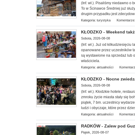
(Inf. wł.). P
isaliśmy niedawno o 
To w Ścinawce Średniej już służy
drugim przypadku jest zdecydowa
Kategoria:
turystyka
Komentarze:
KŁODZKO - Weekend także
Sobota, 2026-08-08
(Inf. wł.). Już od kilkudziesięciu
opanowane przez uczestników tar
są wystawione na sprzedaż lub 
właściciela.
Kategoria:
aktualności
Komentarz
KŁODZKO - Nocne zwiedzan
Sobota, 2026-08-08
(Inf. wł.). Kłodzkie hotele, restaur
zmroku życie miasta stały się b
piątek, 7 bm. uczestnicy wydarze
ludzi i obyczaje, które przez dzi
Kategoria:
aktualności
Komentarz
RADKÓW - Zalew pod Guzo
Piątek, 2026-08-07