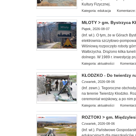
Kultury Fizycznej.
Kategoria:
edukacja
Komentarze:
MŁOTY > gm. Bystrzyca Kł
Piątek, 2026-08-07
(Inf. wł.). O tym, że w Górach B
elektrownia szczytowo-pompowa 
Wiśniową rozpoczęto roboty górn
Wałbrzycha. Drążono kilka tunel
dolnego. W 1989 r. inwestycję pr
Kategoria:
aktualności
Komentarz
KŁODZKO - Do twierdzy n
Czwartek, 2026-08-06
(Inf. zewn.). T
egoroczne obchody 
na terenie Twierdzy Kłodzko. Roz
ceremoniał wojskowy, a po nim pi
Kategoria:
aktualności
Komentarz
ROZTOKI > gm. Międzylesi
Czwartek, 2026-08-06
(Inf. wł.). Państwowe Gospodars
edukacyjnych dla miesz
kańców. 