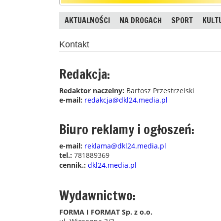
AKTUALNOŚCI
NA DROGACH
SPORT
KULT
Kontakt
Redakcja:
Redaktor naczelny:
Bartosz Przestrzelski
e-mail:
redakcja@dkl24.media.pl
Biuro reklamy i ogłoszeń:
e-mail:
reklama@dkl24.media.pl
tel.:
781889369
cennik.:
dkl24.media.pl
Wydawnictwo:
FORMA I FORMAT Sp. z o.o.