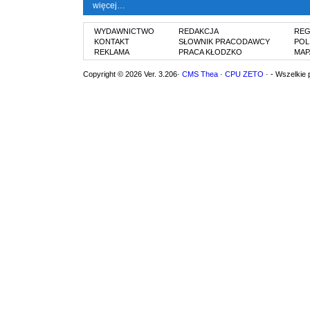
więcej…
WYDAWNICTWO
REDAKCJA
REG
KONTAKT
SŁOWNIK PRACODAWCY
POL
REKLAMA
PRACA KŁODZKO
MAP
Copyright © 2026 Ver. 3.206·
CMS Thea
·
CPU ZETO
· - Wszelkie