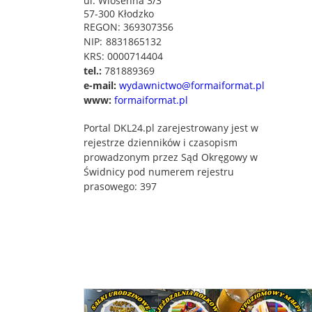
ul. Wiosenna 3/3
57-300 Kłodzko
REGON: 369307356
NIP:
8831865132
KRS: 0000714404
tel.:
781889369
e-mail:
wydawnictwo@formaiformat.pl
www:
formaiformat.pl
Portal DKL24.pl zarejestrowany jest w
rejestrze dzienników i czasopism
prowadzonym przez Sąd Okręgowy w
Świdnicy pod numerem rejestru
prasowego: 397