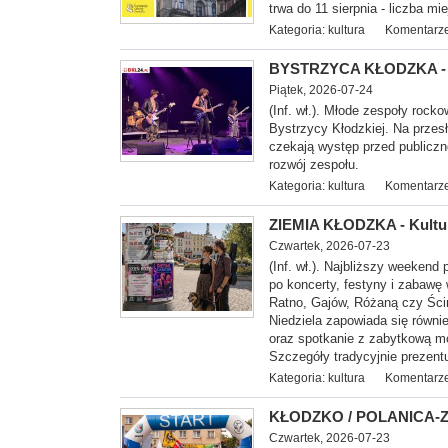
trwa do 11 sierpnia - liczba mi
Kategoria:
kultura
Komentarze
BYSTRZYCA KŁODZKA - Z
Piątek, 2026-07-24
(Inf. wł.). Młode zespoły ro
Bystrzycy Kłodzkiej. Na przesł
czekają występ przed publiczn
rozwój zespołu.
Kategoria:
kultura
Komentarze
ZIEMIA KŁODZKA - Kultur
Czwartek, 2026-07-23
(Inf. wł.). Najbliższy weekend
po koncerty, festyny i zabawę 
Ratno, Gajów, Różaną czy Ści
Niedziela zapowiada się równi
oraz spotkanie z zabytkową mo
Szczegóły tradycyjnie prezent
Kategoria:
kultura
Komentarze
KŁODZKO / POLANICA-ZDR
Czwartek, 2026-07-23