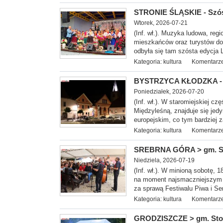
STRONIE ŚLĄSKIE - Szós
Wtorek, 2026-07-21
(Inf. wł.). Muzyka ludowa, re
mieszkańców oraz turystów do 
odbyła się tam szósta edycja 
Kategoria:
kultura
Komentarze
BYSTRZYCA KŁODZKA - To
Poniedziałek, 2026-07-20
(Inf. wł.). W staromiejskiej c
Międzyleśną, znajduje się jedy
europejskim, co tym bardziej z
Kategoria:
kultura
Komentarze
SREBRNA GÓRA > gm. Stos
Niedziela, 2026-07-19
(Inf. wł.). W minioną s
obotę, 1
na moment najsmaczniejszym p
za sprawą Festiwalu Piwa i Se
Kategoria:
kultura
Komentarze
GRODZISZCZE > gm. Stos