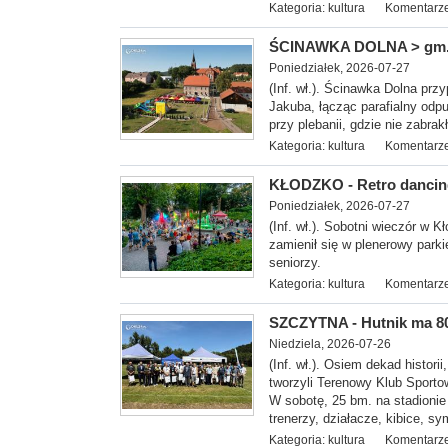
Kategoria:
kultura
Komentarze
ŚCINAWKA DOLNA > gm. R
Poniedziałek, 2026-07-27
(Inf. wł.). Ścinawka Dolna pr
Jakuba, łącząc parafialny odp
przy plebanii, gdzie nie zabrak
Kategoria:
kultura
Komentarze
KŁODZKO - Retro dancing
Poniedziałek, 2026-07-27
(Inf. wł.). Sobotni wieczór w 
zamienił się w plenerowy parkie
seniorzy.
Kategoria:
kultura
Komentarze
SZCZYTNA - Hutnik ma 80 
Niedziela, 2026-07-26
(Inf. wł.). Osiem dekad historii
tworzyli Terenowy Klub Sporto
W sobotę, 25 bm. na stadionie
trenerzy, działacze, kibice, 
Kategoria:
kultura
Komentarze