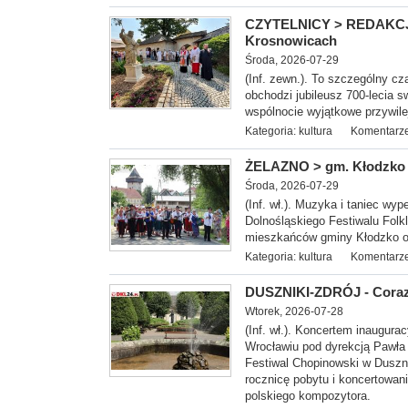
CZYTELNICY > REDAKCJA -
Krosnowicach
Środa, 2026-07-29
(Inf. zewn.). To szczególny cz
obchodzi jubileusz 700-lecia s
wspólnocie wyjątkowe przywil
Kategoria:
kultura
Komentarze
ŻELAZNO > gm. Kłodzko - 
Środa, 2026-07-29
(Inf. wł.). Muzyka i taniec wy
Dolnośląskiego Festiwalu Folk
mieszkańców gminy Kłodzko or
Kategoria:
kultura
Komentarze
DUSZNIKI-ZDRÓJ - Coraz 
Wtorek, 2026-07-28
(Inf. wł.). Koncerte
m inaugurac
Wrocławiu pod dyrekcją Pawła 
Festiwal Chopinowski w Duszni
rocznicę pobytu i koncertowan
polskiego kompozytora.