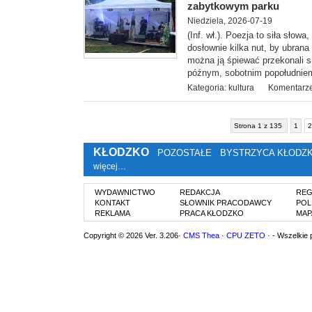
zabytkowym parku
Niedziela, 2026-07-19
(Inf. wł.). Poezja to siła słowa,
dosłownie kilka nut, by ubran
można ją śpiewać przekonali s
późnym, sobotnim popołudniem,
Kategoria:
kultura
Komentarze
Strona 1 z 135
1
2
KŁODZKO
POZOSTAŁE
BYSTRZYCA KŁODZ
więcej…
WYDAWNICTWO
REDAKCJA
REG
KONTAKT
SŁOWNIK PRACODAWCY
POL
REKLAMA
PRACA KŁODZKO
MAP
Copyright © 2026 Ver. 3.206·
CMS Thea
·
CPU ZETO
· - Wszelkie