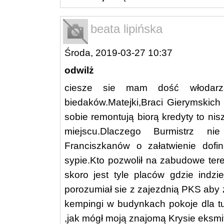
beata lipińska
Środa, 2019-03-27 10:37
odwilż
ciesze sie mam dość włodarza
biedaków.Matejki,Braci Gierymskich
sobie remontują biorą kredyty to ni
miejscu.Dlaczego Burmistrz nie
Franciszkanów o załatwienie dofi
sypie.Kto pozwolił na zabudowe ter
skoro jest tyle placów gdzie indz
porozumiał sie z zajezdnią PKS aby z
kempingi w budynkach pokoje dla tu
,jak mógł moją znajomą Krysie eksmi