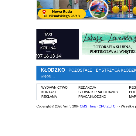
KŁODZKO
POZOSTAŁE
BYSTRZYCA KŁODZ
więcej…
WYDAWNICTWO
REDAKCJA
REG
KONTAKT
SŁOWNIK PRACODAWCY
POL
REKLAMA
PRACA KŁODZKO
MAP
Copyright © 2026 Ver. 3.206·
CMS Thea
·
CPU ZETO
· - Wszelkie