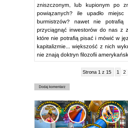
zniszczonym, lub kupionym po z
powiązanych? ile upadło miejsc
burmistrzów? nawet nie potrafi
przyciągnąć inwestorów do nas z za
które nie potrafią pisać i mówić w j
kapitalizmie... większość z nich wy
nie znają doktryn filozofii amerykańs
Strona 1 z 15
1
2
Dodaj komentarz