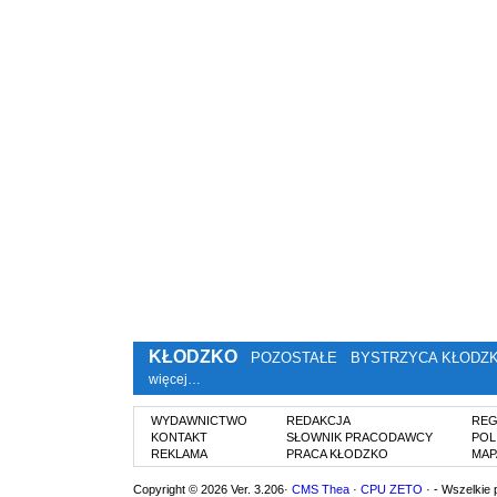
KŁODZKO
POZOSTAŁE
BYSTRZYCA KŁODZ
więcej…
WYDAWNICTWO
REDAKCJA
REG
KONTAKT
SŁOWNIK PRACODAWCY
POL
REKLAMA
PRACA KŁODZKO
MAP
Copyright © 2026 Ver. 3.206·
CMS Thea
·
CPU ZETO
· - Wszelkie