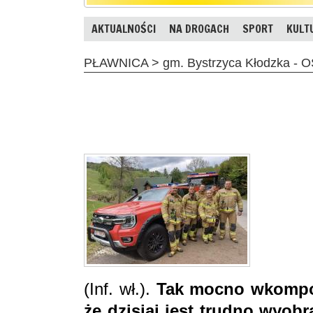
AKTUALNOŚCI
NA DROGACH
SPORT
KULT
PŁAWNICA > gm. Bystrzyca Kłodzka - 
(Inf. wł.).
Tak mocno wkompon
że dzisiaj jest trudno wyobra