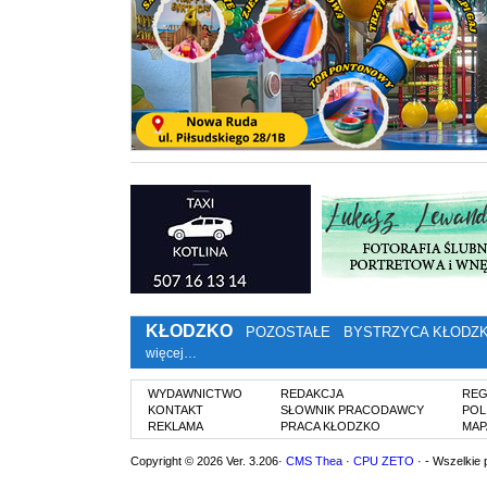
KŁODZKO
POZOSTAŁE
BYSTRZYCA KŁODZ
więcej…
WYDAWNICTWO
REDAKCJA
REG
KONTAKT
SŁOWNIK PRACODAWCY
POL
REKLAMA
PRACA KŁODZKO
MAP
Copyright © 2026 Ver. 3.206·
CMS Thea
·
CPU ZETO
· - Wszelkie