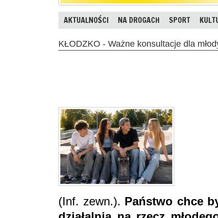
AKTUALNOŚCI
NA DROGACH
SPORT
KULT
KŁODZKO - Ważne konsultacje dla mło
(Inf. zewn.).
Państwo chce by
działalnia na rzecz młodeg