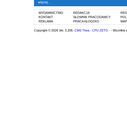
więcej…
WYDAWNICTWO
REDAKCJA
REG
KONTAKT
SŁOWNIK PRACODAWCY
POL
REKLAMA
PRACA KŁODZKO
MAP
Copyright © 2026 Ver. 3.206·
CMS Thea
·
CPU ZETO
· - Wszelkie