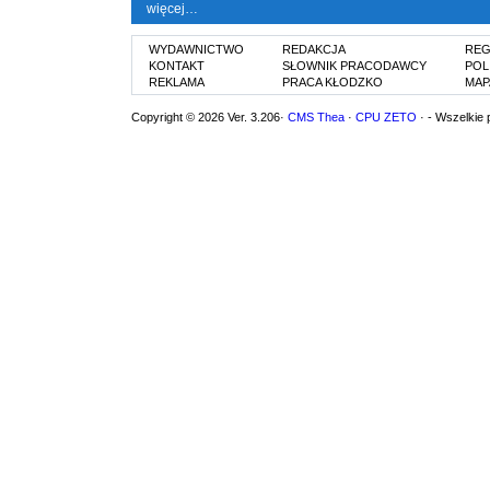
więcej…
WYDAWNICTWO
REDAKCJA
REG
KONTAKT
SŁOWNIK PRACODAWCY
POL
REKLAMA
PRACA KŁODZKO
MAP
Copyright © 2026 Ver. 3.206·
CMS Thea
·
CPU ZETO
· - Wszelkie