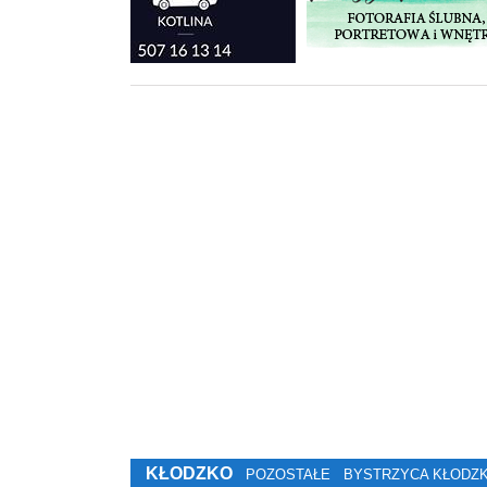
KŁODZKO
POZOSTAŁE
BYSTRZYCA KŁODZ