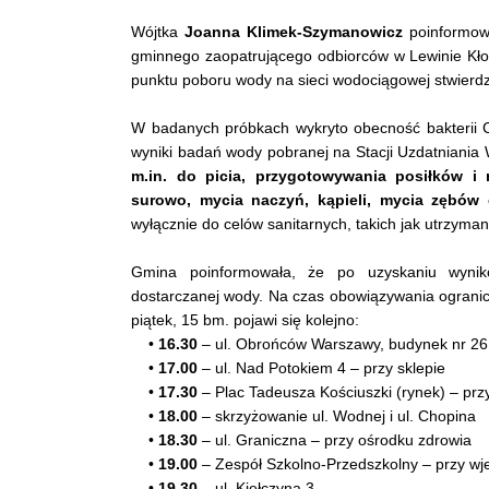
Wójtka
Joanna Klimek-Szymanowicz
poinformowa
gminnego zaopatrującego odbiorców w Lewinie Kło
punktu poboru wody na sieci wodociągowej stwierd
W badanych próbkach wykryto obecność bakterii Cl
wyniki badań wody pobranej na Stacji Uzdatniania
m.in. do picia, przygotowywania posiłków 
surowo, mycia naczyń, kąpieli, mycia zębów 
wyłącznie do celów sanitarnych, takich jak utrzyma
Gmina poinformowała, że po uzyskaniu wynik
dostarczanej wody. Na czas obowiązywania ograni
piątek, 15 bm. pojawi się kolejno:
•
16.30
– ul. Obrońców Warszawy, budynek nr 26
•
17.00
– ul. Nad Potokiem 4 – przy sklepie
•
17.30
– Plac Tadeusza Kościuszki (rynek) – pr
•
18.00
– skrzyżowanie ul. Wodnej i ul. Chopina
•
18.30
– ul. Graniczna – przy ośrodku zdrowia
•
19.00
– Zespół Szkolno-Przedszkolny – przy wj
•
19.30
– ul. Kiełczyna 3