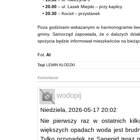
•
20.00
– ul. Lasek Miejski – przy kaplicy
•
20.30
– Kocioł – przystanek
Poza godzinami wskazanymi w harmonogramie becz
gminy. Samorząd zapowiada, że o dalszych dział
spożycia będzie informował mieszkańców na bieżąc
Fot.
AI
Tagi
LEWIN KŁODZKI
Komentarze:
wodopij
Niedziela, 2026-05-17 20:02
Nie pierwszy raz w ostatnich kilk
większych opadach woda jest brudna
Tylko przypadek ze Sanepid teraz p