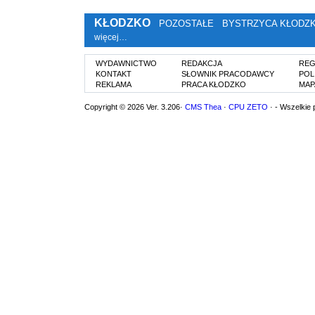
KŁODZKO
POZOSTAŁE
BYSTRZYCA KŁODZ
więcej…
WYDAWNICTWO
REDAKCJA
REG
KONTAKT
SŁOWNIK PRACODAWCY
POL
REKLAMA
PRACA KŁODZKO
MAP
Copyright © 2026 Ver. 3.206·
CMS Thea
·
CPU ZETO
· - Wszelkie