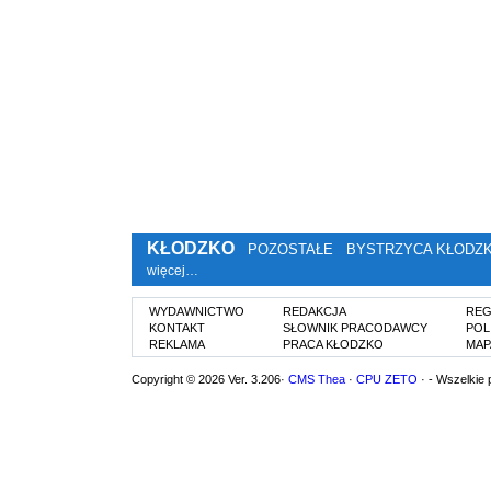
KŁODZKO
POZOSTAŁE
BYSTRZYCA KŁODZ
więcej…
WYDAWNICTWO
REDAKCJA
REG
KONTAKT
SŁOWNIK PRACODAWCY
POL
REKLAMA
PRACA KŁODZKO
MAP
Copyright © 2026 Ver. 3.206·
CMS Thea
·
CPU ZETO
· - Wszelkie