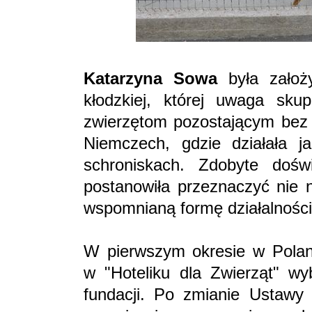
Katarzyna Sowa
była założy
kłodzkiej, której uwaga sku
zwierzętom pozostającym bez 
Niemczech, gdzie działała j
schroniskach. Zdobyte dośw
postanowiła przeznaczyć nie n
wspomnianą formę działalnośc
W pierwszym okresie w Polani
w "Hoteliku dla Zwierząt" 
fundacji. Po zmianie Ustawy