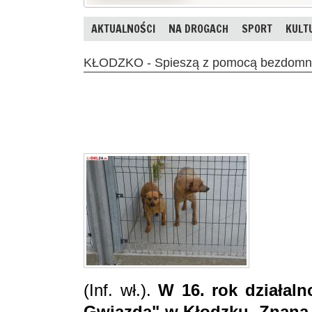
AKTUALNOŚCI
NA DROGACH
SPORT
KULT
KŁODZKO - Spieszą z pomocą bezdomn
(Inf. wł.).
W 16. rok działal
Gwiazdą" w Kłodzku. Znana j