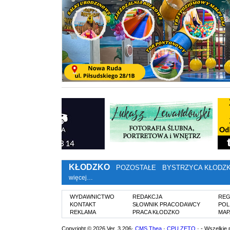
KŁODZKO
POZOSTAŁE
BYSTRZYCA KŁODZ
więcej…
WYDAWNICTWO
REDAKCJA
REG
KONTAKT
SŁOWNIK PRACODAWCY
POL
REKLAMA
PRACA KŁODZKO
MAP
Copyright © 2026 Ver. 3.206·
CMS Thea
·
CPU ZETO
· - Wszelkie