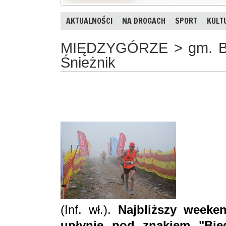
AKTUALNOŚCI
NA DROGACH
SPORT
KULT
MIĘDZYGÓRZE > gm. Bys
Śnieżnik
(Inf. wł.).
Najbliższy weeke
upłynie pod znakiem "Bie