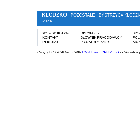
KŁODZKO
POZOSTAŁE
BYSTRZYCA KŁODZ
więcej…
WYDAWNICTWO
REDAKCJA
REG
KONTAKT
SŁOWNIK PRACODAWCY
POL
REKLAMA
PRACA KŁODZKO
MAP
Copyright © 2026 Ver. 3.206·
CMS Thea
·
CPU ZETO
· - Wszelkie