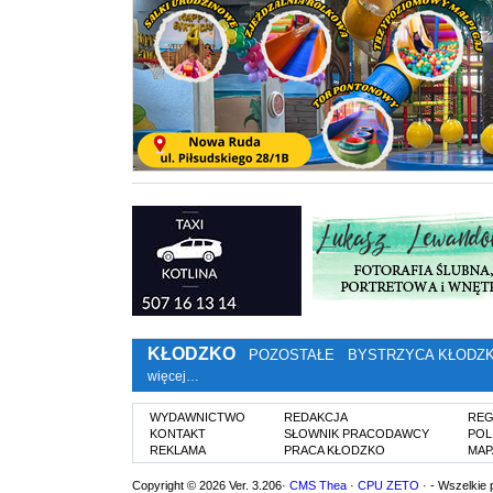
KŁODZKO
POZOSTAŁE
BYSTRZYCA KŁODZ
więcej…
WYDAWNICTWO
REDAKCJA
REG
KONTAKT
SŁOWNIK PRACODAWCY
POL
REKLAMA
PRACA KŁODZKO
MAP
Copyright © 2026 Ver. 3.206·
CMS Thea
·
CPU ZETO
· - Wszelkie