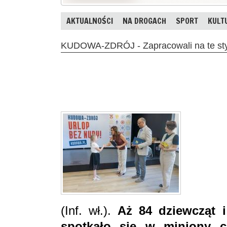
AKTUALNOŚCI
NA DROGACH
SPORT
KULT
KUDOWA-ZDRÓJ - Zapracowali na te st
(Inf. wł.).
Aż 84 dziewcząt 
spotkało się w miniony c