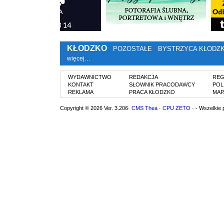
KŁODZKO
POZOSTAŁE
BYSTRZYCA KŁODZ
więcej…
WYDAWNICTWO
REDAKCJA
REG
KONTAKT
SŁOWNIK PRACODAWCY
POL
REKLAMA
PRACA KŁODZKO
MAP
Copyright © 2026 Ver. 3.206·
CMS Thea
·
CPU ZETO
· - Wszelkie