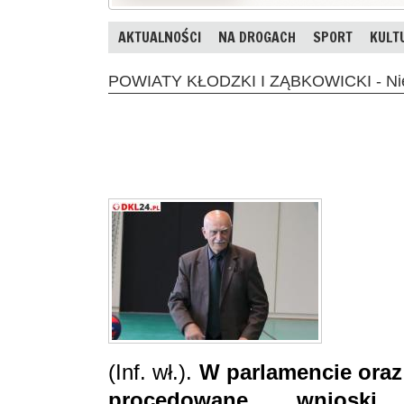
AKTUALNOŚCI
NA DROGACH
SPORT
KULT
POWIATY KŁODZKI I ZĄBKOWICKI - Niep
(Inf. wł.).
W parlamencie oraz
procedowane wnioski