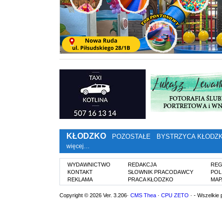
KŁODZKO
POZOSTAŁE
BYSTRZYCA KŁODZ
więcej…
WYDAWNICTWO
REDAKCJA
REG
KONTAKT
SŁOWNIK PRACODAWCY
POL
REKLAMA
PRACA KŁODZKO
MAP
Copyright © 2026 Ver. 3.206·
CMS Thea
·
CPU ZETO
· - Wszelkie