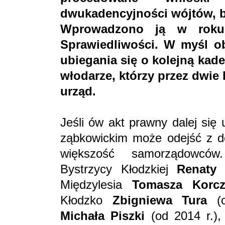
dwukadencyjności wójtów, b
Wprowadzono ją w roku 
Sprawiedliwości. W myśl o
ubiegania się o kolejną kade
włodarze, którzy przez dwie 
urząd.
Jeśli ów akt prawny dalej się
ząbkowickim może odejść z d
większość samorządowców
Bystrzycy Kłodzkiej
Renaty
Międzylesia
Tomasza Korcz
Kłodzko
Zbigniewa Tura
(o
Michała Piszki
(od 2014 r.)