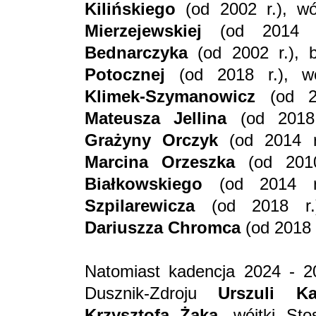
Kilińskiego
(od 2002 r.), w
Mierzejewskiej
(od 2014 r
Bednarczyka
(od 2002 r.), 
Potocznej
(od 2018 r.), wó
Klimek-Szymanowicz
(od 20
Mateusza Jellina
(od 2018 r
Grażyny Orczyk
(od 2014 r.
Marcina Orzeszka
(od 2010
Białkowskiego
(od 2014 r.
Szpilarewicza
(od 2018 r.),
Dariuszza Chromca
(od 2018 
Natomiast kadencja 2024 - 20
Dusznik-Zdroju
Urszuli Ka
Krzysztofa Żaka
, wójtki St