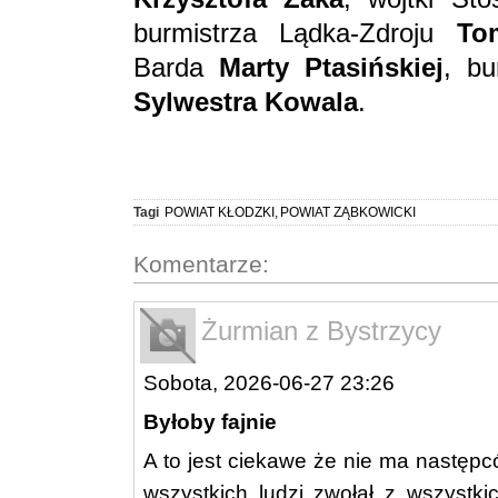
burmistrza Lądka-Zdroju
To
Barda
Marty Ptasińskiej
, bu
Sylwestra Kowala
.
Tagi
POWIAT KŁODZKI
,
POWIAT ZĄBKOWICKI
Komentarze:
Żurmian z Bystrzycy
Sobota, 2026-06-27 23:26
Byłoby fajnie
A to jest ciekawe że nie ma następ
wszystkich ludzi zwołał z wszystk