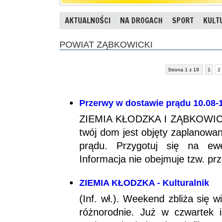
AKTUALNOŚCI
NA DROGACH
SPORT
KULT
POWIAT ZĄBKOWICKI
Strona 1 z 19
1
2
Przerwy w dostawie prądu 10.08-1
ZIEMIA KŁODZKA I ZĄBKOWICKA
twój dom jest objęty zaplanowa
prądu. Przygotuj się na ewe
Informacja nie obejmuje tzw. pr
ZIEMIA KŁODZKA - Kulturalnik
(Inf. wł.). Weekend zbliża się 
różnorodnie. Już w czwartek 