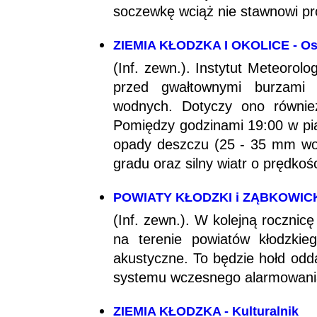
soczewkę wciąż nie stawnowi p
ZIEMIA KŁODZKA I OKOLICE - Ost
(Inf. zewn.). Instytut Meteorol
przed gwałtownymi burzami
wodnych. Dotyczy ono również
Pomiędzy godzinami 19:00 w pi
opady deszczu (25 - 35 mm wod
gradu oraz silny wiatr o prędko
POWIATY KŁODZKI i ZĄBKOWICKI -
(Inf. zewn.). W kolejną roczni
na terenie powiatów kłodzkie
akustyczne. To będzie hołd od
systemu wczesnego alarmowan
ZIEMIA KŁODZKA - Kulturalnik