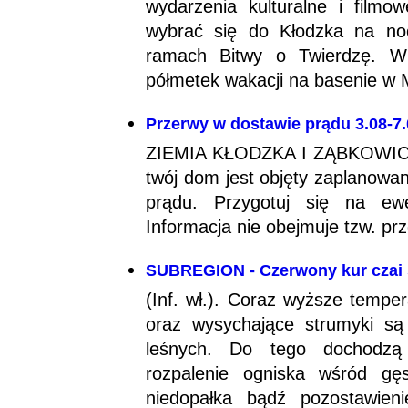
wydarzenia kulturalne i filmo
wybrać się do Kłodzka na no
ramach Bitwy o Twierdzę. W 
półmetek wakacji na basenie w M
Przerwy w dostawie prądu 3.08-7.0
ZIEMIA KŁODZKA I ZĄBKOWICKA
twój dom jest objęty zaplanowa
prądu. Przygotuj się na ewe
Informacja nie obejmuje tzw. pr
SUBREGION - Czerwony kur czai 
(Inf. wł.). Coraz wyższe tempe
oraz wysychające strumyki są
leśnych. Do tego dochodzą n
rozpalenie ogniska wśród gę
niedopałka bądź pozostawieni