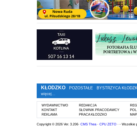
KŁODZKO
POZOSTAŁE
BYSTRZYCA KŁODZ
więcej…
WYDAWNICTWO
REDAKCJA
REG
KONTAKT
SŁOWNIK PRACODAWCY
POL
REKLAMA
PRACA KŁODZKO
MAP
Copyright © 2026 Ver. 3.206·
CMS Thea
·
CPU ZETO
· - Wszelkie