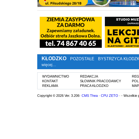
KŁODZKO
POZOSTAŁE
BYSTRZYCA KŁODZ
więcej…
WYDAWNICTWO
REDAKCJA
REG
KONTAKT
SŁOWNIK PRACODAWCY
POL
REKLAMA
PRACA KŁODZKO
MAP
Copyright © 2026 Ver. 3.206·
CMS Thea
·
CPU ZETO
· - Wszelkie