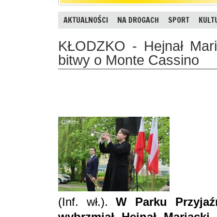
AKTUALNOŚCI
NA DROGACH
SPORT
KULT
KŁODZKO - Hejnał Maria
bitwy o Monte Cassino
(Inf. wł.).
W Parku Przyjaź
wybrzmiał Hejnał Mariacki