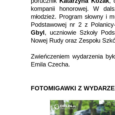
porucznik
Katarzyna Kozak
,
kompanii honorowej. W dalsz
młodzież. Program słowny i m
Podstawowej nr 2 z Polanicy
Gbyl
, uczniowie Szkoły Pods
Nowej Rudy oraz Zespołu Szkó
Zwieńczeniem wydarzenia był
Emila Czecha.
FOTOMIGAWKI Z WYDARZE