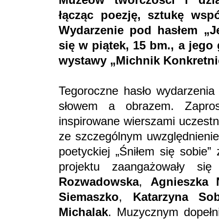
łącząc poezję, sztukę wspó
Wydarzenie pod hasłem „J
się w piątek, 15 bm., a jeg
wystawy „Michnik Konkretni
Tegoroczne hasło wydarzenia 
słowem a obrazem. Zaprosz
inspirowane wierszami uczestn
ze szczególnym uwzględnieniem
poetyckiej „Śniłem się sobie”
projektu zaangażowały si
Rozwadowska
,
Agnieszka 
Siemaszko
,
Katarzyna S
Michalak
. Muzycznym dopełni