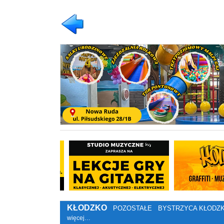
KŁODZKO
POZOSTAŁE
BYSTRZYCA KŁODZ
więcej…