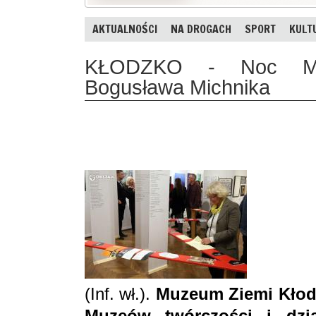
AKTUALNOŚCI
NA DROGACH
SPORT
KULT
KŁODZKO - Noc Muz
Bogusława Michnika
(Inf. wł.).
Muzeum Ziemi Kłodz
Muzeów twórczości i dzia