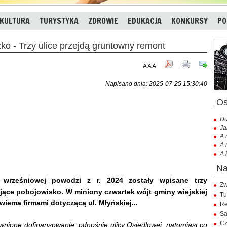
KULTURA
TURYSTYKA
ZDROWIE
EDUKACJA
KONKURSY
PO
- Trzy ulice przejdą gruntowny remont
A
A
A
Napisano dnia: 2025-07-25 15:30:40
Du
Ja
A 
A 
A 
rześniowej powodzi z r. 2024 zostały wpisane trzy
Zw
ające pobojowisko. W miniony czwartek wójt gminy wiejskiej
Tu
iema firmami dotyczącą ul. Młyńskiej...
Re
Sa
Cz
nione dofinansowanie, odnośnie ulicy Osiedlowej, natomiast co