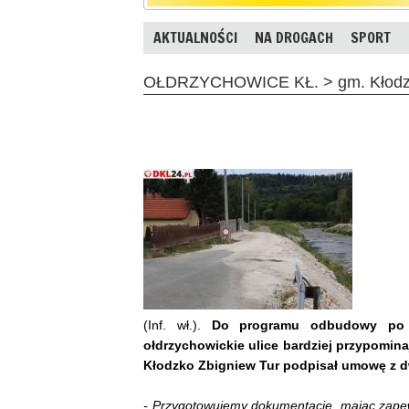
AKTUALNOŚCI
NA DROGACH
SPORT
OŁDRZYCHOWICE KŁ. > gm. Kłodzko 
(Inf. wł.).
Do programu odbudowy po w
ołdrzychowickie ulice bardziej przypomin
Kłodzko Zbigniew Tur podpisał umowę z dw
- Przygotowujemy dokumentację, mając zapew