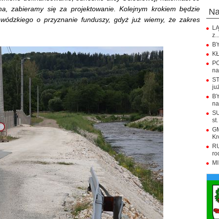
na, zabieramy się za projektowanie. Kolejnym krokiem będzie
n
wódzkiego o przyznanie funduszy, gdyż już wiemy, że zakres
LĄ
.
z..
BY
KŁ
PO
na.
ST
już
BY
na
SU
st.
GM
Kr
RU
ro
MI