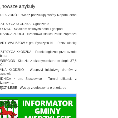
ajnowsze artykuły
DEK-ZDRÓJ - Wciąż poszukują rzeźby Nepomucena
.
STRZYCA KŁODZKA - Ogłoszenie
ODZKO - Szlakiem dawnych hoteli i gospód
LANICA-ZDRÓJ - Szachowa stolica Polski zaprasza
..
ARY WALISZÓW > gm. Bystrzyca Kł. - Przez wioskę
...
STRZYCA KŁODZKA - Proekologiczne przedszkole
biera...
BREGION - Kłodzko z lokalnym rekordem ciepła 37,5
 C!
INA KŁODZKO - Wesprzyj inicjatywę druhów z
osnowic
DNICA > gm. Stoszowice - Turniej piłkarski z
dzinnym...
ĘDZYLESIE - Wyciąg z ogłoszenia o przetargu