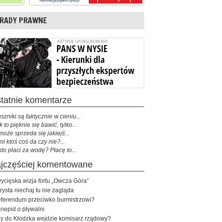
RADY PRAWNE
ostatnie komentarze
szniki są faktycznie w cieniu...
k to pięknie się bawić, tylko...
może sprzeda się jakiejś...
mi ktoś coś da czy nie?...
kto płaci za wodę? Płacę to...
najczęściej komentowane
ycięska wizja fortu „Owcza Góra”
rysta niechaj tu nie zagląda
ferendum przeciwko burmistrzowi?
nepid o pływalni
y do Kłodzka wejdzie komisarz rządowy?