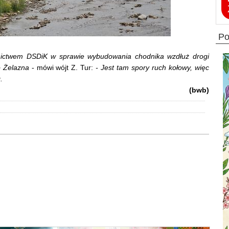
p
nictwem DSDiK w sprawie wybudowania chodnika wzdłuż drogi
o Żelazna
- mówi wójt Z. Tur:
- Jest tam spory ruch kołowy, więc
.
(bwb)