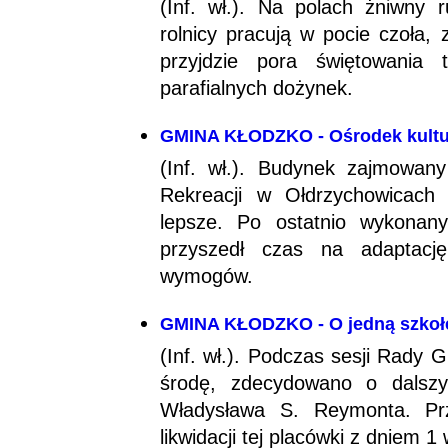
(Inf. wł.). Na polach żniwny
rolnicy pracują w pocie czoła,
przyjdzie pora świętowania
parafialnych dożynek.
GMINA KŁODZKO - Ośrodek kultur
(Inf. wł.). Budynek zajmowany
Rekreacji w Ołdrzychowicach
lepsze. Po ostatnio wykonan
przyszedł czas na adaptację
wymogów.
GMINA KŁODZKO - O jedną szkoł
(Inf. wł.). Podczas sesji Rady 
środę, zdecydowano o dalszy
Władysława S. Reymonta. Pr
likwidacji tej placówki z dniem 1