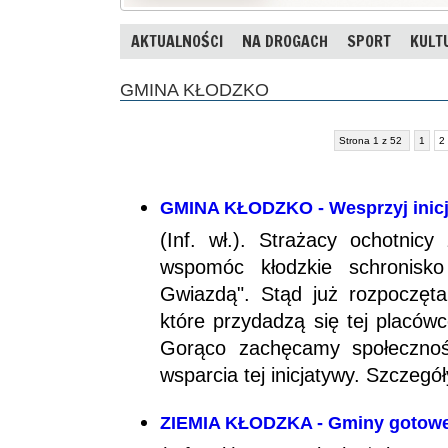
AKTUALNOŚCI
NA DROGACH
SPORT
KULT
GMINA KŁODZKO
Strona 1 z 52
1
2
GMINA KŁODZKO - Wesprzyj inic
(Inf. wł.). Strażacy ochotnicy
wspomóc kłodzkie schronisk
Gwiazdą". Stąd już rozpoczęta
które przydadzą się tej placów
Gorąco zachęcamy społeczność
wsparcia tej inicjatywy. Szczegó
ZIEMIA KŁODZKA - Gminy gotowe