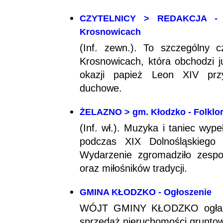
CZYTELNICY > REDAKCJA - Wy
Krosnowicach
(Inf. zewn.). To szczególny 
Krosnowicach, która obchodzi ju
okazji papież Leon XIV przy
duchowe.
ŻELAZNO > gm. Kłodzko - Folklor
(Inf. wł.). Muzyka i taniec wyp
podczas XIX Dolnośląskiego 
Wydarzenie zgromadziło zesp
oraz miłośników tradycji.
GMINA KŁODZKO - Ogłoszenie
WÓJT GMINY KŁODZKO ogłasza 
sprzedaż nieruchomości grunto