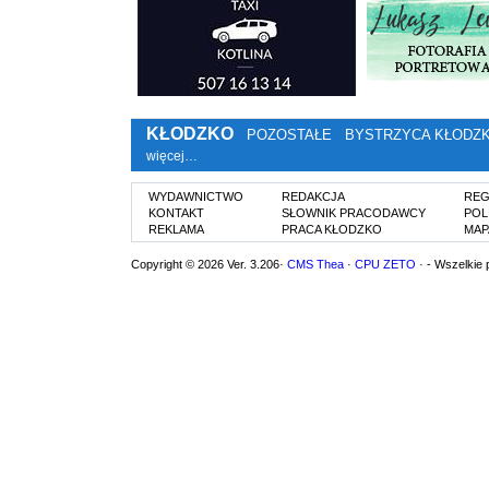
KŁODZKO
POZOSTAŁE
BYSTRZYCA KŁODZ
więcej…
WYDAWNICTWO
REDAKCJA
REG
KONTAKT
SŁOWNIK PRACODAWCY
POL
REKLAMA
PRACA KŁODZKO
MAP
Copyright © 2026 Ver. 3.206·
CMS Thea
·
CPU ZETO
· - Wszelkie