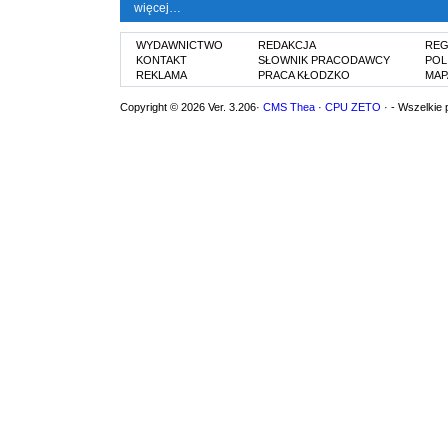
więcej…
WYDAWNICTWO
REDAKCJA
REG
KONTAKT
SŁOWNIK PRACODAWCY
POL
REKLAMA
PRACA KŁODZKO
MAP
Copyright © 2026 Ver. 3.206·
CMS Thea
·
CPU ZETO
· - Wszelkie