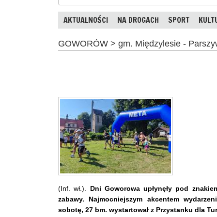
AKTUALNOŚCI
NA DROGACH
SPORT
KULT
GOWORÓW > gm. Międzylesie - Parszywa
(Inf. wł.).
Dni Goworowa upłynęły pod znakiem
zabawy. Najmocniejszym akcentem wydarzeni
sobotę, 27 bm. wystartował z Przystanku dla Tu