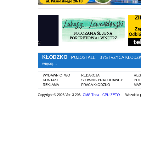
KŁODZKO
POZOSTAŁE
BYSTRZYCA KŁODZ
więcej…
WYDAWNICTWO
REDAKCJA
REG
KONTAKT
SŁOWNIK PRACODAWCY
POL
REKLAMA
PRACA KŁODZKO
MAP
Copyright © 2026 Ver. 3.206·
CMS Thea
·
CPU ZETO
· - Wszelkie