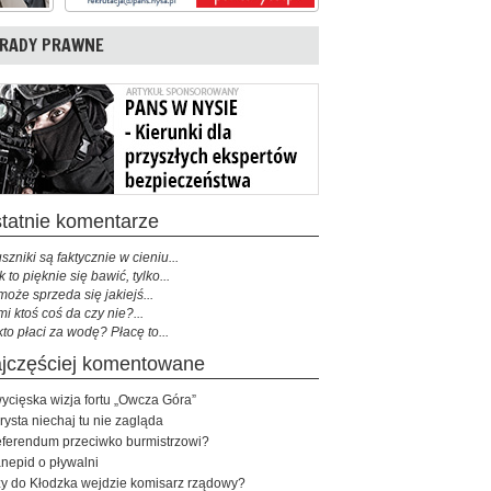
RADY PRAWNE
ostatnie komentarze
szniki są faktycznie w cieniu...
k to pięknie się bawić, tylko...
może sprzeda się jakiejś...
mi ktoś coś da czy nie?...
kto płaci za wodę? Płacę to...
najczęściej komentowane
ycięska wizja fortu „Owcza Góra”
rysta niechaj tu nie zagląda
ferendum przeciwko burmistrzowi?
nepid o pływalni
y do Kłodzka wejdzie komisarz rządowy?