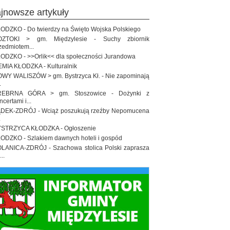
ajnowsze artykuły
ODZKO - Do twierdzy na Święto Wojska Polskiego
OZTOKI > gm. Międzylesie - Suchy zbiornik
zedmiotem...
ODZKO - >>Orlik<< dla społeczności Jurandowa
EMIA KŁODZKA - Kulturalnik
WY WALISZÓW > gm. Bystrzyca Kł. - Nie zapominają
.
REBRNA GÓRA > gm. Stoszowice - Dożynki z
ncertami i...
DEK-ZDRÓJ - Wciąż poszukują rzeźby Nepomucena
.
STRZYCA KŁODZKA - Ogłoszenie
ODZKO - Szlakiem dawnych hoteli i gospód
LANICA-ZDRÓJ - Szachowa stolica Polski zaprasza
..