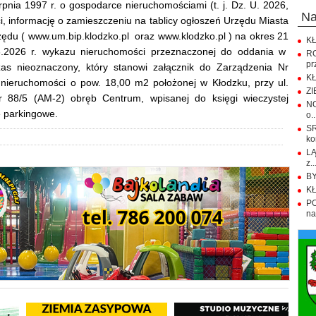
erpnia 1997 r. o gospodarce nieruchomościami (t. j. Dz. U. 2026,
n
i, informację o zamieszczeniu na tablicy ogłoszeń Urzędu Miasta
zędu ( www.um.bip.klodzko.pl oraz www.klodzko.pl ) na okres 21
KŁ
06.2026 r. wykazu nieruchomości przeznaczonej do oddania w
R
pr
as nieoznaczony, który stanowi załącznik do Zarządzenia Nr
KŁ
 nieruchomości o pow. 18,00 m2 położonej w Kłodzku, przy ul.
ZI
r 88/5 (AM-2) obręb Centrum, wpisanej do księgi wieczystej
NO
 parkingowe.
o..
S
ko
LĄ
z..
BY
KŁ
PO
na.