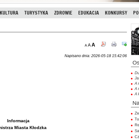
KULTURA
TURYSTYKA
ZDROWIE
EDUKACJA
KONKURSY
PO
A
A
A
Napisano dnia: 2026-05-18 15:42:06
Du
Ja
A 
A 
A 
Zw
Tu
Informacja
Re
istrza Miasta Kłodzka
Sa
Cz