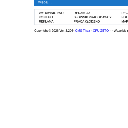
więcej…
WYDAWNICTWO
REDAKCJA
REG
KONTAKT
SŁOWNIK PRACODAWCY
POL
REKLAMA
PRACA KŁODZKO
MAP
Copyright © 2026 Ver. 3.206·
CMS Thea
·
CPU ZETO
· - Wszelkie