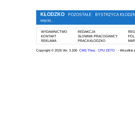
KŁODZKO
POZOSTAŁE
BYSTRZYCA KŁODZ
więcej…
WYDAWNICTWO
REDAKCJA
REG
KONTAKT
SŁOWNIK PRACODAWCY
POL
REKLAMA
PRACA KŁODZKO
MAP
Copyright © 2026 Ver. 3.206·
CMS Thea
·
CPU ZETO
· - Wszelkie