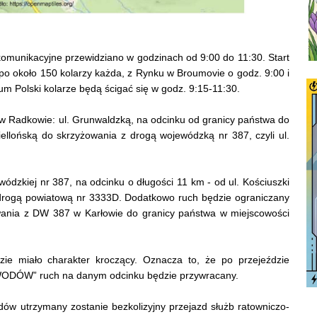
komunikacyjne przewidziano w godzinach od 9:00 do 11:30. Start
 około 150 kolarzy każda, z Rynku w Broumovie o godz. 9:00 i
ium Polski kolarze będą ścigać się w godz. 9:15-11:30.
w Radkowie: ul. Grunwaldzką, na odcinku od granicy państwa do
giellońską do skrzyżowania z drogą wojewódzką nr 387, czyli ul.
ódzkiej nr 387, na odcinku o długości 11 km - od ul. Kościuszki
drogą powiatową nr 3333D. Dodatkowo ruch będzie ograniczany
ania z DW 387 w Karłowie do granicy państwa w miejscowości
dzie miało charakter kroczący. Oznacza to, że po przejeździe
ODÓW” ruch na danym odcinku będzie przywracany.
dów utrzymany zostanie bezkolizyjny przejazd służb ratowniczo-