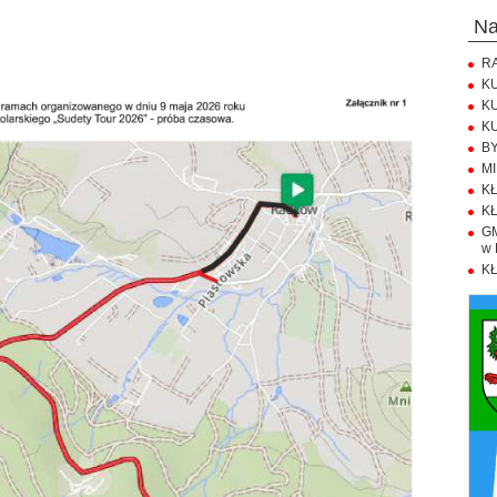
n
RA
KU
KU
KU
BY
MI
KŁ
KŁ
GM
w 
KŁ