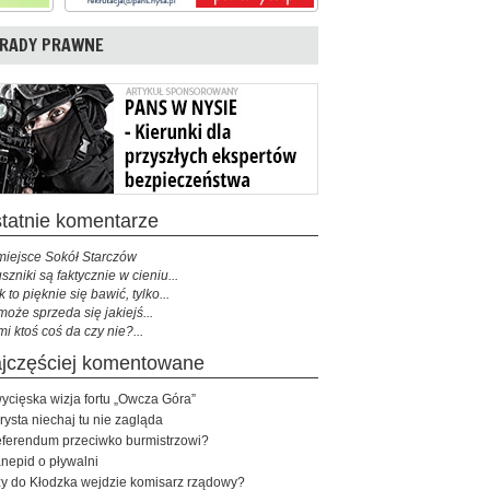
RADY PRAWNE
ostatnie komentarze
miejsce Sokół Starczów
szniki są faktycznie w cieniu...
k to pięknie się bawić, tylko...
może sprzeda się jakiejś...
mi ktoś coś da czy nie?...
najczęściej komentowane
ycięska wizja fortu „Owcza Góra”
rysta niechaj tu nie zagląda
ferendum przeciwko burmistrzowi?
nepid o pływalni
y do Kłodzka wejdzie komisarz rządowy?