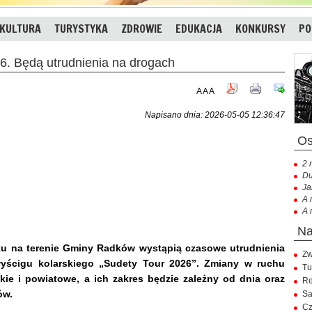
KULTURA
TURYSTYKA
ZDROWIE
EDUKACJA
KONKURSY
PO
 Będą utrudnienia na drogach
A
A
A
Napisano dnia: 2026-05-05 12:36:47
2 
Du
Ja
A 
A 
ku na terenie Gminy Radków wystąpią czasowe utrudnienia
Zw
wyścigu kolarskiego „Sudety Tour 2026”. Zmiany w ruchu
Tu
e i powiatowe, a ich zakres będzie zależny od dnia oraz
Re
ów.
Sa
Cz