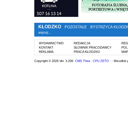
KŁODZKO
POZOSTAŁE
BYSTRZYCA KŁODZ
więcej…
WYDAWNICTWO
REDAKCJA
REG
KONTAKT
SŁOWNIK PRACODAWCY
POL
REKLAMA
PRACA KŁODZKO
MAP
Copyright © 2026 Ver. 3.206·
CMS Thea
·
CPU ZETO
· - Wszelkie