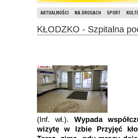
AKTUALNOŚCI
NA DROGACH
SPORT
KULT
KŁODZKO - Szpitalna poc
(Inf. wł.).
Wypada współcz
wizytę w Izbie Przyjęć kł