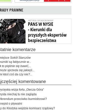
RADY PRAWNE
ostatnie komentarze
miejsce Sokół Starczów
szniki są faktycznie w...
k to pięknie się bawić,...
może sprzeda się jakiejś...
mi ktoś coś da czy nie?...
najczęściej komentowane
ycięska wizja fortu „Owcza Góra”
rysta niechaj tu nie zagląda
ferendum przeciwko burmistrzowi?
nepid o pływalni
y do Kłodzka wejdzie komisarz rządowy?