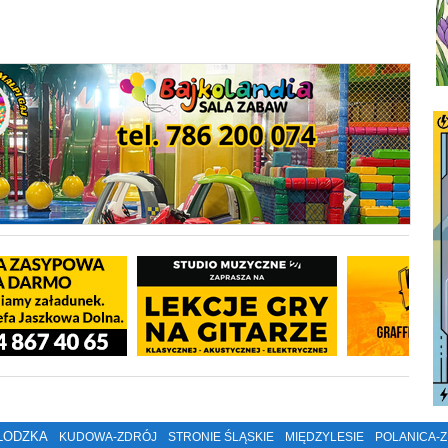
ŁODZKA
KUDOWA-ZDRÓJ
STRONIE ŚLĄSKIE
MIĘDZYLESIE
POLANICA-