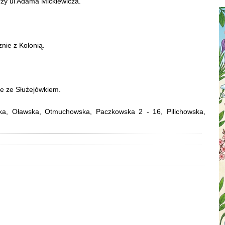
przy ul Adama Mickiewicza.
znie z Kolonią.
nie ze Służejówkiem.
ótka, Oławska, Otmuchowska, Paczkowska 2 - 16, Pilichowska,