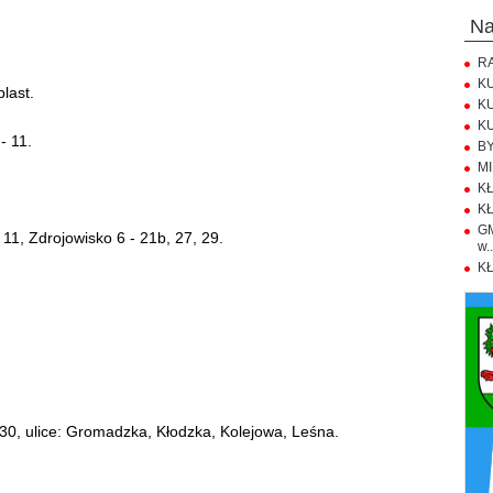
n
RA
KU
plast.
KU
KU
- 11.
BY
MI
KŁ
KŁ
GM
a 11, Zdrojowisko 6 - 21b, 27, 29.
w..
KŁ
3:30, ulice: Gromadzka, Kłodzka, Kolejowa, Leśna.