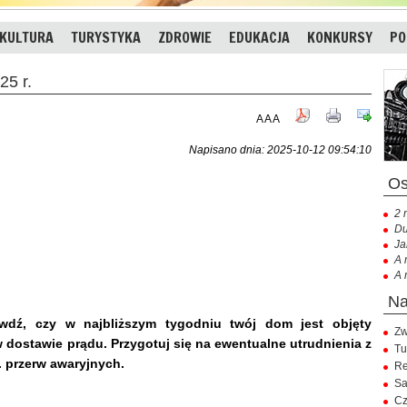
KULTURA
TURYSTYKA
ZDROWIE
EDUKACJA
KONKURSY
PO
25 r.
A
A
A
Napisano dnia: 2025-10-12 09:54:10
2 
Du
Ja
A 
A 
ź, czy w najbliższym tygodniu twój dom jest objęty
Zw
dostawie prądu. Przygotuj się na ewentualne utrudnienia z
Tu
. przerw awaryjnych.
Re
Sa
Cz