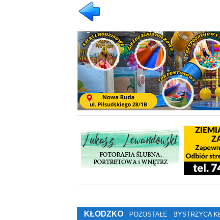
KŁODZKO
POZOSTAŁE
BYSTRZYCA K