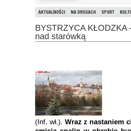
AKTUALNOŚCI
NA DROGACH
SPORT
KULT
BYSTRZYCA KŁODZKA - Ta
nad starówką
(Inf. wł.).
Wraz z nastaniem c
emisja spalin w obrębie bys