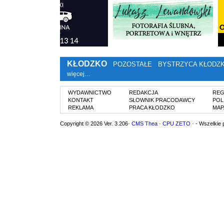
KŁODZKO
POZOSTAŁE
BYSTRZYCA KŁODZ
więcej…
WYDAWNICTWO
REDAKCJA
REG
KONTAKT
SŁOWNIK PRACODAWCY
POL
REKLAMA
PRACA KŁODZKO
MAP
Copyright © 2026 Ver. 3.206·
CMS Thea
·
CPU ZETO
· - Wszelkie