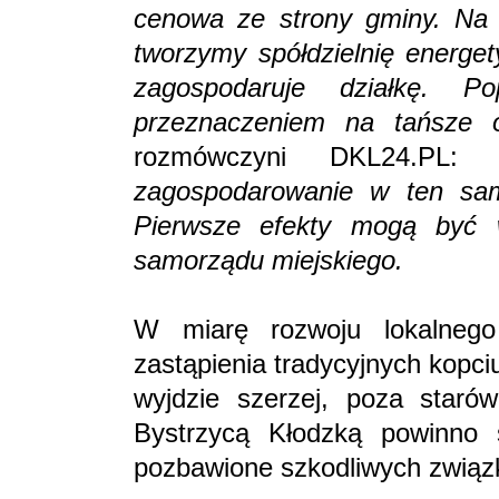
cenowa ze strony gminy. Na 
tworzymy spółdzielnię energe
zagospodaruje działkę. 
przeznaczeniem na tańsze 
rozmówczyni DKL24.PL
zagospodarowanie w ten sam 
Pierwsze efekty mogą być w
samorządu miejskiego.
W miarę rozwoju lokalnego 
zastąpienia tradycyjnych kopc
wyjdzie szerzej, poza star
Bystrzycą Kłodzką powinno s
pozbawione szkodliwych zwią