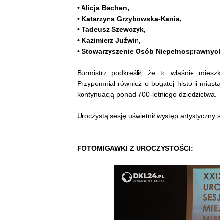
• Alicja Bachen,
• Katarzyna Grzybowska-Kania,
• Tadeusz Szewczyk,
• Kazimierz Juźwin,
• Stowarzyszenie Osób Niepełnosprawnyc
Burmistrz podkreślił, że to właśnie mies
Przypomniał również o bogatej historii mias
kontynuacją ponad 700-letniego dziedzictwa.
Uroczystą sesję uświetnił występ artystyczn
FOTOMIGAWKI Z UROCZYSTOŚCI: