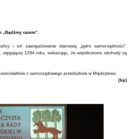
h „Bądźmy razem”.
zkańcy i ich zaangażowanie stanowią „jądro samorządności”.
ta, sięgającej 1294 roku, wskazując, że współczesne obchody są
y sześciolatków z samorządowego przedszkola w Międzylesiu.
(bp)