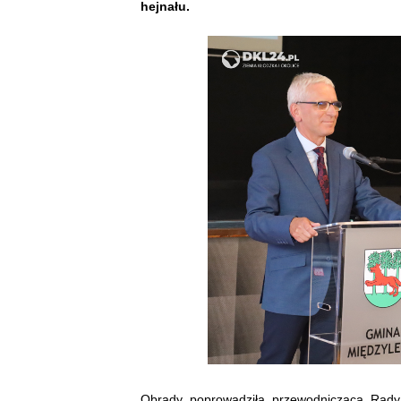
hejnału.
Obrady poprowadziła przewodnicząca Rady