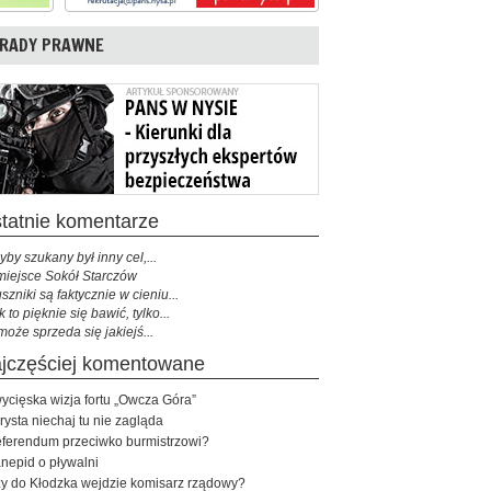
RADY PRAWNE
ostatnie komentarze
yby szukany był inny cel,...
miejsce Sokół Starczów
szniki są faktycznie w cieniu...
k to pięknie się bawić, tylko...
może sprzeda się jakiejś...
najczęściej komentowane
ycięska wizja fortu „Owcza Góra”
rysta niechaj tu nie zagląda
ferendum przeciwko burmistrzowi?
nepid o pływalni
y do Kłodzka wejdzie komisarz rządowy?