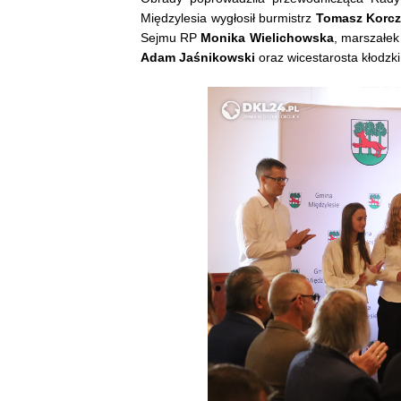
Międzylesia wygłosił burmistrz
Tomasz Korc
Sejmu RP
Monika Wielichowska
, marszałe
Adam Jaśnikowski
oraz wicestarosta kłodzk