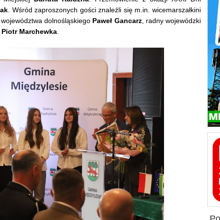
zak
. Wśród zaproszonych gości znaleźli się m.in. wicemarszałkini
k województwa dolnośląskiego
Paweł Gancarz
, radny wojewódzki
i
Piotr Marchewka
.
p