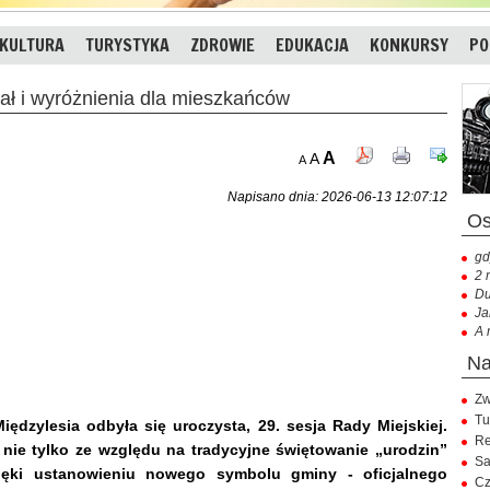
KULTURA
TURYSTYKA
ZDROWIE
EDUKACJA
KONKURSY
PO
ł i wyróżnienia dla mieszkańców
A
A
A
Napisano dnia: 2026-06-13 12:07:12
gd
2 
Du
Ja
A 
Zw
Tu
dzylesia odbyła się uroczysta, 29. sesja Rady Miejskiej.
Re
a nie tylko ze względu na tradycyjne świętowanie „urodzin”
Sa
zięki ustanowieniu nowego symbolu gminy - oficjalnego
Cz