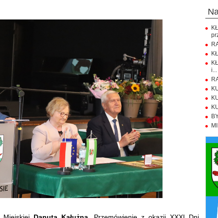
n
K
pr
RA
KŁ
KŁ
i...
RA
KU
KU
KU
BY
MI
 Miejskiej
Danuta Kałużna
. Przemówienie z okazji XXXI Dni