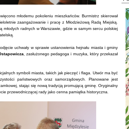
więcono młodemu pokoleniu mieszkańców. Burmistrz skierował
wieloletnie zaangażowanie i pracę z Młodzieżową Radą Miejską.
tą młodych radnych w Warszawie, gdzie w samym sercu polskiej
atelską.
odjęcie uchwały w sprawie ustanowienia hejnału miasta i gminy
Ostapowicza
, zasłużonego pedagoga i muzyka, który przekazał
icjalnych symboli miasta, takich jak pieczęć i flaga. Utwór ma być
zystości państwowych oraz samorządowych. Planowane jest
zamkowej, stając się nową tradycją promującą gminę. Oryginalny
ie przewodniczącej rady jako cenna pamiątka historyczna.