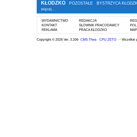
KŁODZKO
POZOSTAŁE
BYSTRZYCA KŁODZ
więcej…
WYDAWNICTWO
REDAKCJA
REG
KONTAKT
SŁOWNIK PRACODAWCY
POL
REKLAMA
PRACA KŁODZKO
MAP
Copyright © 2026 Ver. 3.206·
CMS Thea
·
CPU ZETO
· - Wszelkie