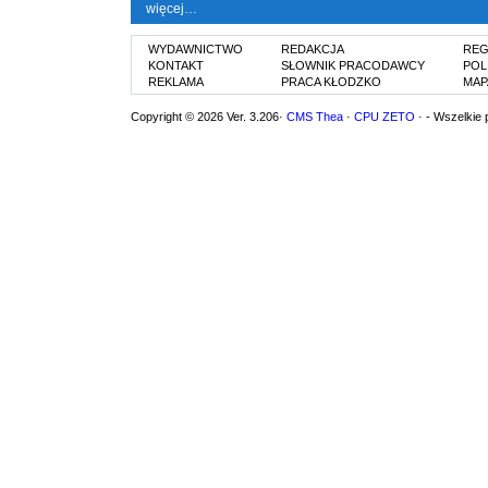
więcej…
WYDAWNICTWO
REDAKCJA
REG
KONTAKT
SŁOWNIK PRACODAWCY
POL
REKLAMA
PRACA KŁODZKO
MAP
Copyright © 2026 Ver. 3.206·
CMS Thea
·
CPU ZETO
· - Wszelkie