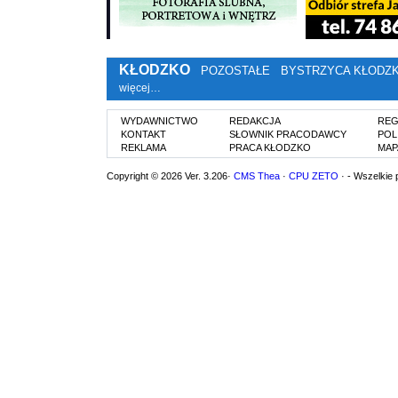
KŁODZKO
POZOSTAŁE
BYSTRZYCA KŁODZ
więcej…
WYDAWNICTWO
REDAKCJA
REG
KONTAKT
SŁOWNIK PRACODAWCY
POL
REKLAMA
PRACA KŁODZKO
MAP
Copyright © 2026 Ver. 3.206·
CMS Thea
·
CPU ZETO
· - Wszelkie