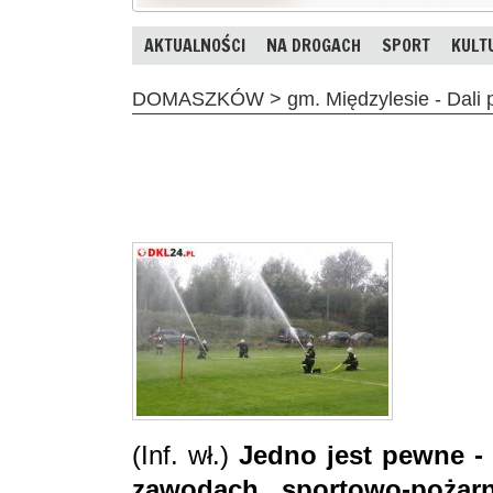
AKTUALNOŚCI
NA DROGACH
SPORT
KULT
DOMASZKÓW > gm. Międzylesie - Dali po
(Inf. wł.)
Jedno jest pewne -
zawodach sportowo-pożarn