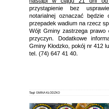
nastąpi w ciągu 21 dni od 
przystąpienie bez uspraw
notarialnej oznaczać będzie
przepadek wadium na rzecz sp
Wójt Gminy zastrzega prawo 
przyczyn. Dodatkowe infor
Gminy Kłodzko, pokój nr 412 lu
tel. (74)
Tagi
GMINA KŁODZKO