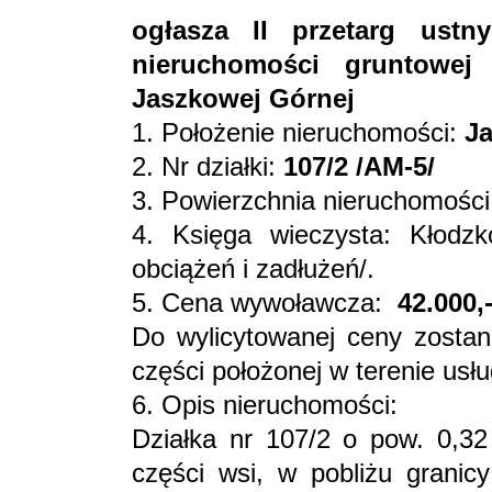
ogłasza II przetarg ustn
nieruchomości gruntowej
Jaszkowej Górnej
1. Położenie nieruchomości:
J
2. Nr działki:
107/2 /AM-5/
3. Powierzchnia nieruchomości
4. Księga wieczysta: Kło
obciążeń i zadłużeń/.
5. Cena wywoławcza:
42.000,-
Do wylicytowanej ceny zosta
części położonej w terenie usłu
6. Opis nieruchomości:
Działka nr 107/2 o pow. 0,32
części wsi, w pobliżu granic