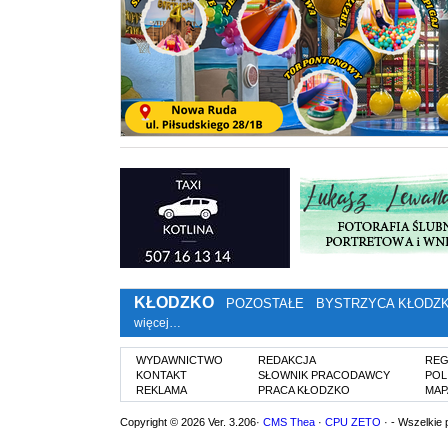
KŁODZKO
POZOSTAŁE
BYSTRZYCA KŁODZ
więcej…
WYDAWNICTWO
REDAKCJA
REG
KONTAKT
SŁOWNIK PRACODAWCY
POL
REKLAMA
PRACA KŁODZKO
MAP
Copyright © 2026 Ver. 3.206·
CMS Thea
·
CPU ZETO
· - Wszelkie