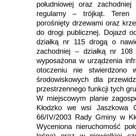
południowej oraz zachodniej 
regularny – trójkąt. Teren 
porośnięty drzewami oraz krz
do drogi publicznej. Dojazd o
działką nr 115 drogą o nawie
zachodniej – działką nr 108 
wyposażona w urządzenia infra
otoczeniu nie stwierdzono 
środowiskowych dla przewidz
przestrzennego funkcji tych gr
W miejscowym planie zagosp
Kłodzko we wsi Jaszkowa G
66/IV/2003 Rady Gminy w Kło
Wyceniona nieruchomość poło
leśna) oraz w niewielkiej c