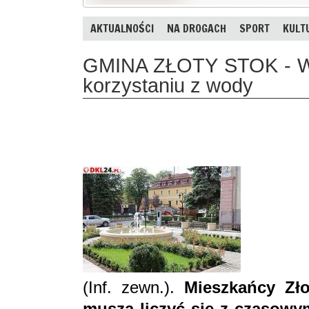
AKTUALNOŚCI
NA DROGACH
SPORT
KULT
GMINA ZŁOTY STOK - Wp
korzystaniu z wody
(Inf. zewn.).
Mieszkańcy Zło
muszą liczyć się z czasowy