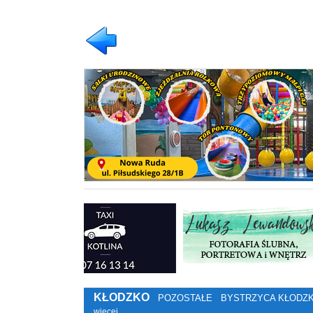
KŁODZKO
POZOSTAŁE
BYSTRZYCA KŁODZ
więcej…