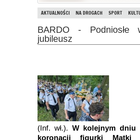
AKTUALNOŚCI
NA DROGACH
SPORT
KULT
BARDO - Podniosłe w
jubileusz
(Inf. wł.).
W kolejnym dniu 
koronacji figurki Matki