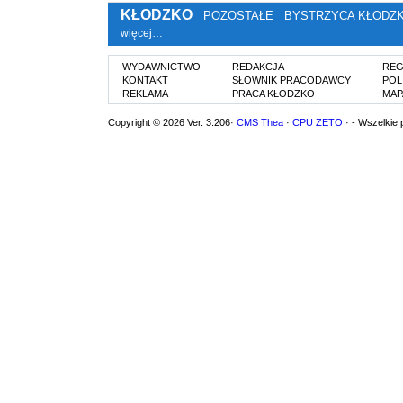
KŁODZKO
POZOSTAŁE
BYSTRZYCA KŁODZ
więcej…
WYDAWNICTWO
REDAKCJA
REG
KONTAKT
SŁOWNIK PRACODAWCY
POL
REKLAMA
PRACA KŁODZKO
MAP
Copyright © 2026 Ver. 3.206·
CMS Thea
·
CPU ZETO
· - Wszelkie