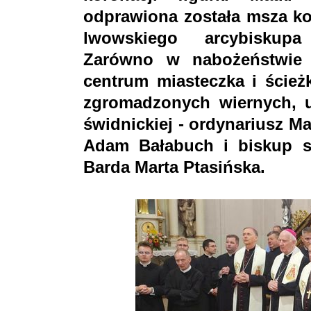
odprawiona została msza ko
lwowskiego arcybiskupa
Zarówno w nabożeństwie j
centrum miasteczka i ścież
zgromadzonych wiernych, uc
świdnickiej - ordynariusz 
Adam Bałabuch i biskup se
Barda Marta Ptasińska.