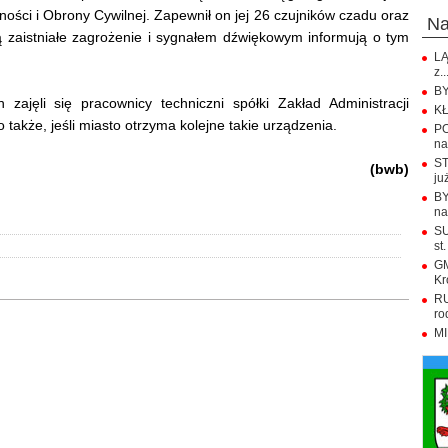
ści i Obrony Cywilnej. Zapewnił on jej 26 czujników czadu oraz
n
 zaistniałe zagrożenie i sygnałem dźwiękowym informują o tym
LĄ
z..
BY
jęli się pracownicy techniczni spółki Zakład Administracji
KŁ
także, jeśli miasto otrzyma kolejne takie urządzenia.
PO
na.
ST
(bwb)
już
BY
na
SU
st.
GM
Kr
RU
ro
MI