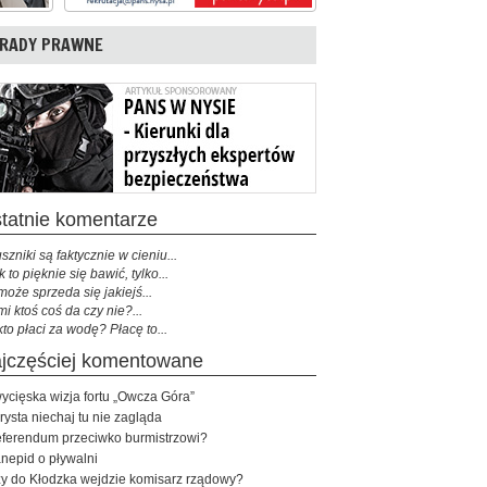
RADY PRAWNE
ostatnie komentarze
szniki są faktycznie w cieniu...
k to pięknie się bawić, tylko...
może sprzeda się jakiejś...
mi ktoś coś da czy nie?...
kto płaci za wodę? Płacę to...
najczęściej komentowane
ycięska wizja fortu „Owcza Góra”
rysta niechaj tu nie zagląda
ferendum przeciwko burmistrzowi?
nepid o pływalni
y do Kłodzka wejdzie komisarz rządowy?