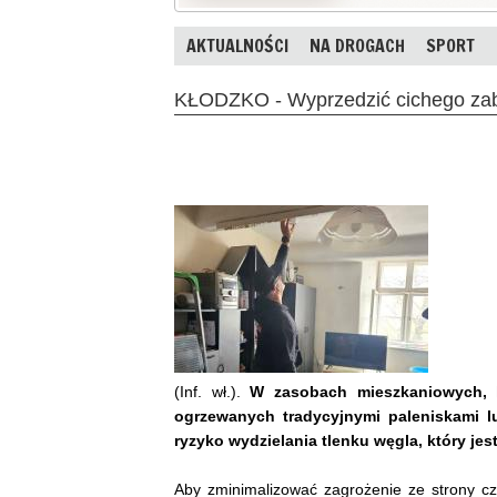
AKTUALNOŚCI
NA DROGACH
SPORT
KŁODZKO - Wyprzedzić cichego za
(Inf. wł.).
W zasobach mieszkaniowych, k
ogrzewanych tradycyjnymi paleniskami l
ryzyko wydzielania tlenku węgla, który je
Aby zminimalizować zagrożenie ze strony cz