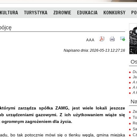
KULTURA
TURYSTYKA
ZDROWIE
EDUKACJA
KONKURSY
PO
bójcę
A
A
A
Napisano dnia: 2026-05-13 12:27:16
Du
Ja
A 
A 
A 
tórymi zarządza spółka ZAMG, jest wiele lokali jeszcze
Zw
ub urządzeniami gazowymi. Z ich użytkowaniem wiąże się
Tu
st ogromnym zagrożeniem dla życia.
Re
Sa
adu, bo tak potocznie mówi się o tlenku węgla, gmina miejska
Cz