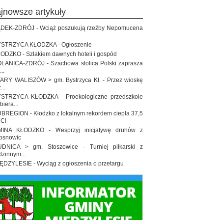
ajnowsze artykuły
DEK-ZDRÓJ - Wciąż poszukują rzeźby Nepomucena
.
STRZYCA KŁODZKA - Ogłoszenie
ODZKO - Szlakiem dawnych hoteli i gospód
LANICA-ZDRÓJ - Szachowa stolica Polski zaprasza
..
ARY WALISZÓW > gm. Bystrzyca Kł. - Przez wioskę
...
STRZYCA KŁODZKA - Proekologiczne przedszkole
biera...
BREGION - Kłodzko z lokalnym rekordem ciepła 37,5
 C!
INA KŁODZKO - Wesprzyj inicjatywę druhów z
osnowic
DNICA > gm. Stoszowice - Turniej piłkarski z
dzinnym...
ĘDZYLESIE - Wyciąg z ogłoszenia o przetargu