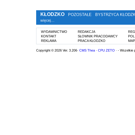
KŁODZKO
POZOSTAŁE
BYSTRZYCA KŁODZ
więcej…
WYDAWNICTWO
REDAKCJA
REG
KONTAKT
SŁOWNIK PRACODAWCY
POL
REKLAMA
PRACA KŁODZKO
MAP
Copyright © 2026 Ver. 3.206·
CMS Thea
·
CPU ZETO
· - Wszelkie