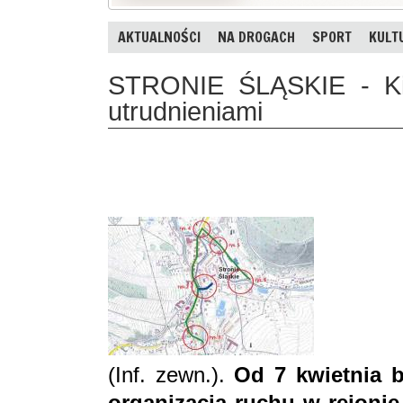
AKTUALNOŚCI
NA DROGACH
SPORT
KULT
STRONIE ŚLĄSKIE - Kie
utrudnieniami
(Inf. zewn.).
Od 7 kwietnia b
organizacja ruchu w rejonie