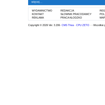
więcej…
WYDAWNICTWO
REDAKCJA
REG
KONTAKT
SŁOWNIK PRACODAWCY
POL
REKLAMA
PRACA KŁODZKO
MAP
Copyright © 2026 Ver. 3.206·
CMS Thea
·
CPU ZETO
· - Wszelkie