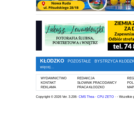
KŁODZKO
POZOSTAŁE
BYSTRZYCA KŁODZ
więcej…
WYDAWNICTWO
REDAKCJA
REG
KONTAKT
SŁOWNIK PRACODAWCY
POL
REKLAMA
PRACA KŁODZKO
MAP
Copyright © 2026 Ver. 3.206·
CMS Thea
·
CPU ZETO
· - Wszelkie