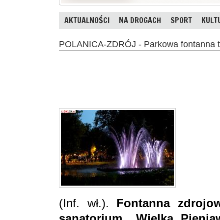
AKTUALNOŚCI
NA DROGACH
SPORT
KULT
POLANICA-ZDRÓJ - Parkowa fontanna try
(Inf. wł.).
Fontanna zdrojow
sanatorium „Wielka Pienia