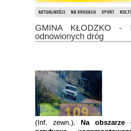
AKTUALNOŚCI
NA DROGACH
SPORT
KULT
GMINA KŁODZKO - Ko
odnowionych dróg
(Inf. zewn.).
Na obszarze 