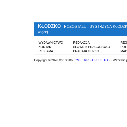
KŁODZKO
POZOSTAŁE
BYSTRZYCA KŁODZ
więcej…
WYDAWNICTWO
REDAKCJA
REG
KONTAKT
SŁOWNIK PRACODAWCY
POL
REKLAMA
PRACA KŁODZKO
MAP
Copyright © 2026 Ver. 3.206·
CMS Thea
·
CPU ZETO
· - Wszelkie