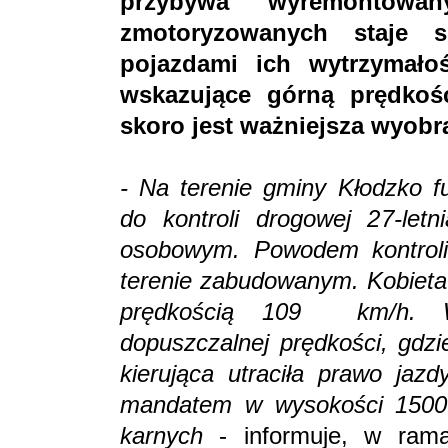
przybywa wyremontowan
zmotoryzowanych staje 
pojazdami ich wytrzymało
wskazujące górną prędkoś
skoro jest ważniejsza wyobraź
- Na terenie gminy Kłodzko fu
do kontroli drogowej 27-let
osobowym. Powodem kontroli 
terenie zabudowanym. Kobiet
prędkością 109 km/h. W
dopuszczalnej prędkości, gdzi
kierująca utraciła prawo jaz
mandatem w wysokości 1500 
karnych
- informuje, w rama