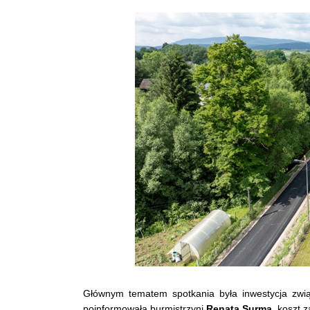
Głównym tematem spotkania była inwestycja zw
poinformowała burmistrzyni
Renata Surma
, koszt 