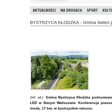
AKTUALNOŚCI
NA DROGACH
SPORT
KULT
BYSTRZYCA KŁODZKA - Gmina świeci p
(Inf. wł.).
Gmina Bystrzyca Kłodzka podsumowa
LED w Starym Waliszowie. Konferencja praso
środę, 17 bm. w bystrzyckim ratuszu.