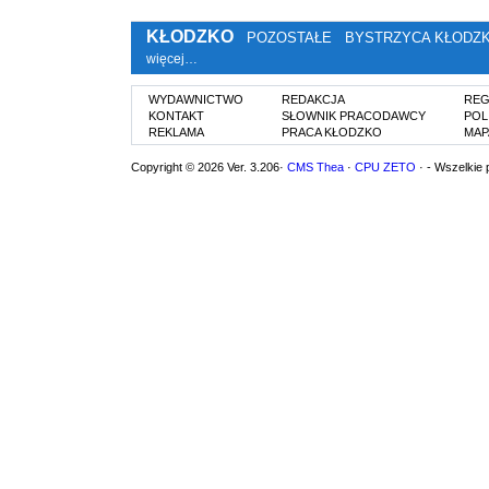
KŁODZKO
POZOSTAŁE
BYSTRZYCA KŁODZ
więcej…
WYDAWNICTWO
REDAKCJA
REG
KONTAKT
SŁOWNIK PRACODAWCY
POL
REKLAMA
PRACA KŁODZKO
MAP
Copyright © 2026 Ver. 3.206·
CMS Thea
·
CPU ZETO
· - Wszelkie