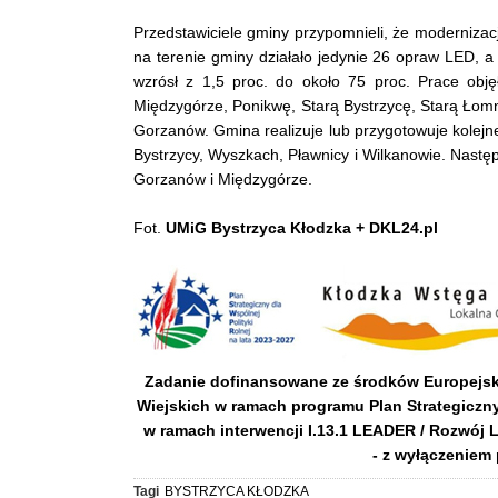
Przedstawiciele gminy przypomnieli, że modernizacj
na terenie gminy działało jedynie 26 opraw LED, a 
wzrósł z 1,5 proc. do około 75 proc. Prace obję
Międzygórze, Ponikwę, Starą Bystrzycę, Starą Łomn
Gorzanów. Gmina realizuje lub przygotowuje kolejn
Bystrzycy, Wyszkach, Pławnicy i Wilkanowie. Nastę
Gorzanów i Międzygórze.
Fot.
UMiG Bystrzyca Kłodzka + DKL24.pl
Zadanie dofinansowane ze środków Europejs
Wiejskich w ramach programu Plan Strategicz
w ramach interwencji I.13.1 LEADER / Rozwój 
- z wyłączeniem
Tagi
BYSTRZYCA KŁODZKA