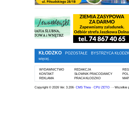
KŁODZKO
POZOSTAŁE
BYSTRZYCA KŁODZ
więcej…
WYDAWNICTWO
REDAKCJA
REG
KONTAKT
SŁOWNIK PRACODAWCY
POL
REKLAMA
PRACA KŁODZKO
MAP
Copyright © 2026 Ver. 3.206·
CMS Thea
·
CPU ZETO
· - Wszelkie