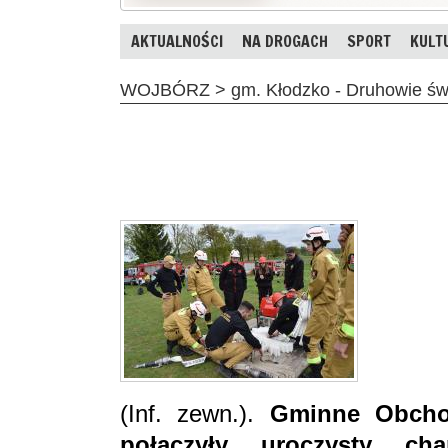
AKTUALNOŚCI
NA DROGACH
SPORT
KULT
WOJBÓRZ > gm. Kłodzko - Druhowie świę
(Inf. zewn.).
Gminne Obcho
połączyły uroczysty cha