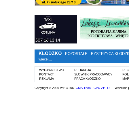
KŁODZKO
POZOSTAŁE
BYSTRZYCA KŁODZ
więcej…
WYDAWNICTWO
REDAKCJA
REG
KONTAKT
SŁOWNIK PRACODAWCY
POL
REKLAMA
PRACA KŁODZKO
MAP
Copyright © 2026 Ver. 3.206·
CMS Thea
·
CPU ZETO
· - Wszelkie