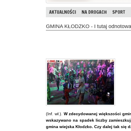
AKTUALNOŚCI
NA DROGACH
SPORT
GMINA KŁODZKO - I tutaj odnotowa
(Inf. wł.).
W zdecydowanej większości gmin
wskazywano na spadek liczby zamieszkują
gmina wiejska Kłodzko. Czy dalej tak się d