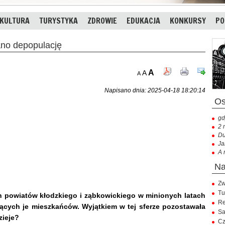
KULTURA
TURYSTYKA
ZDROWIE
EDUKACJA
KONKURSY
PO
no depopulację
A
A
A
Napisano dnia: 2025-04-18 18:20:14
gd
2 
Du
Ja
A 
Zw
Tu
 powiatów kłodzkiego i ząbkowickiego w minionych latach
Re
cych je mieszkańców. Wyjątkiem w tej sferze pozostawała
Sa
zieje?
Cz