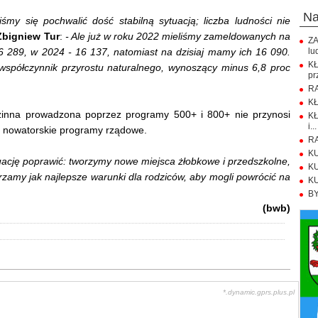
n
iśmy się pochwalić dość stabilną sytuacją; liczba ludności nie
Zbigniew Tur
:
- Ale już w roku 2022 mieliśmy zameldowanych na
ZA
6 289, w 2024 - 16 137, natomiast na dzisiaj mamy ich 16 090.
lu
K
współczynnik przyrostu naturalnego, wynoszący minus 6,8 proc
pr
RA
KŁ
odzinna prowadzona poprzez programy 500+ i 800+ nie przynosi
KŁ
i...
ne nowatorskie programy rządowe.
RA
KU
tuację poprawić: tworzymy nowe miejsca żłobkowe i przedszkolne,
KU
zamy jak najlepsze warunki dla rodziców, aby mogli powrócić na
KU
BY
(bwb)
*.dynamic.gprs.plus.pl