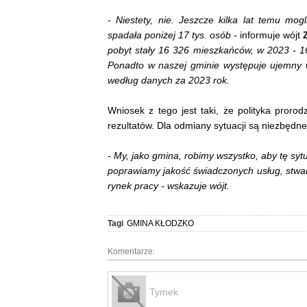
- Niestety, nie. Jeszcze kilka lat temu mogl
spadała poniżej 17 tys. osób -
informuje wójt
pobyt stały 16 326 mieszkańców, w 2023 - 1
Ponadto w naszej gminie występuje ujemny 
według danych za 2023 rok.
Wniosek z tego jest taki, że polityka pror
rezultatów. Dla odmiany sytuacji są niezbęd
- My, jako gmina, robimy wszystko, aby tę sy
poprawiamy jakość świadczonych usług, stwar
rynek pracy - wskazuje wójt.
Tagi
GMINA KŁODZKO
Komentarze:
Tymek