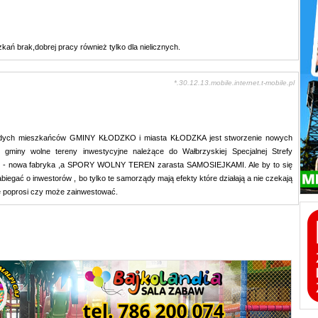
zkań brak,dobrej pracy również tylko dla nielicznych.
*.30.12.13.mobile.internet.t-mobile.pl
odych mieszkańców GMINY KŁODZKO i miasta KŁODZKA jest stworzenie nowych
 gminy wolne tereny inwestycyjne należące do Wałbrzyskiej Specjalnej Strefy
kład - nowa fabryka ,a SPORY WOLNY TEREN zarasta SAMOSIEJKAMI. Ale by to się
abiegać o inwestorów , bo tylko te samorządy mają efekty które działają a nie czekają
ie poprosi czy może zainwestować.