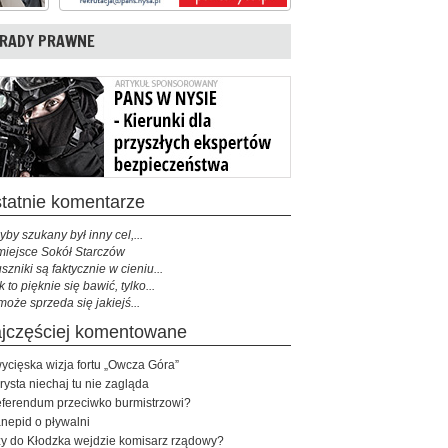
RADY PRAWNE
ostatnie komentarze
yby szukany był inny cel,...
miejsce Sokół Starczów
szniki są faktycznie w cieniu...
k to pięknie się bawić, tylko...
może sprzeda się jakiejś...
najczęściej komentowane
ycięska wizja fortu „Owcza Góra”
rysta niechaj tu nie zagląda
ferendum przeciwko burmistrzowi?
nepid o pływalni
y do Kłodzka wejdzie komisarz rządowy?