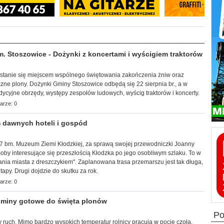
Stoszowice - Dożynki z koncertami i wyścigiem traktorów
a stanie się miejscem wspólnego świętowania zakończenia żniw oraz
zne plony. Dożynki Gminy Stoszowice odbędą się 22 sierpnia br., a w
adycyjne obrzędy, występy zespołów ludowych, wyścig traktorów i koncerty.
arze: 0
 dawnych hoteli i gospód
k, 7 bm. Muzeum Ziemi Kłodzkiej, za sprawą swojej przewodniczki Joanny
by interesujące się przeszłością Kłodzka po jego osobliwym szlaku. To w
ia miasta z dreszczykiem". Zaplanowana trasa przemarszu jest tak długa,
apy. Drugi dojdzie do skutku za rok.
arze: 0
miny gotowe do święta plonów
p
 ruch. Mimo bardzo wysokich temperatur rolnicy pracują w pocie czoła,