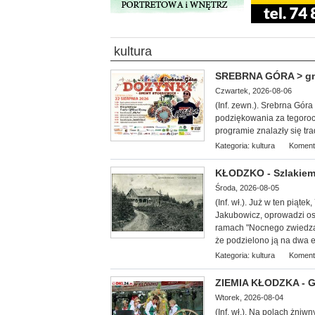
kultura
SREBRNA GÓRA > gm. 
Czwartek, 2026-08-06
(Inf. zewn.). Srebrna Gór
podziękowania za tegoroc
programie znalazły się tr
Kategoria:
kultura
Koment
KŁODZKO - Szlakiem
Środa, 2026-08-05
(Inf. wł.
). Już w ten piąte
Jakubowicz, oprowadzi oso
ramach "Nocnego zwiedzan
że podzielono ją na dwa et
Kategoria:
kultura
Koment
ZIEMIA KŁODZKA - G
Wtorek, 2026-08-04
(Inf. wł.). Na
polach żniwny