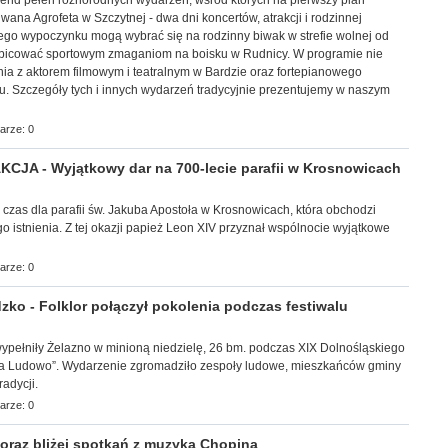
ekend pełen różnorodnych wydarzeń, wśród których na pierwszy plan
ana Agrofeta w Szczytnej - dwa dni koncertów, atrakcji i rodzinnej
ego wypoczynku mogą wybrać się na rodzinny biwak w strefie wolnej od
ibicować sportowym zmaganiom na boisku w Rudnicy. W programie nie
ia z aktorem filmowym i teatralnym w Bardzie oraz fortepianowego
u. Szczegóły tych i innych wydarzeń tradycyjnie prezentujemy w naszym
arze: 0
JA - Wyjątkowy dar na 700-lecie parafii w Krosnowicach
y czas dla parafii św. Jakuba Apostoła w Krosnowicach, która obchodzi
go istnienia. Z tej okazji papież Leon XIV przyznał wspólnocie wyjątkowe
arze: 0
ko - Folklor połączył pokolenia podczas festiwalu
ec wypełniły Żelazno w minioną niedzielę, 26 bm. podczas XIX Dolnośląskiego
 na Ludowo”. Wydarzenie zgromadziło zespoły ludowe, mieszkańców gminy
adycji.
arze: 0
raz bliżej spotkań z muzyką Chopina