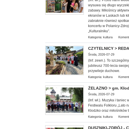
(Inf. wł.). Przed nami we
wysuwa się długo wyczekiw
zabawy. Miłośnicy aktywn
ekranów w Laskach lub k
zabraknie również spotkan
koncertu w Polanicy-Zdroj
„Kulturalniku”.
Kategoria:
kultura
Koment
CZYTELNICY > REDAKC
Środa, 2026-07-29
(Inf. zewn.). To szczególn
jubileusz 700-lecia swoje
przywileje duchowe.
Kategoria:
kultura
Koment
ŻELAZNO > gm. Kłodz
Środa, 2026-07-29
(Inf. wł.). Muzyka i tani
Festiwalu Folkloru „Lato
Kłodzko oraz miłośników tr
Kategoria:
kultura
Koment
DUSZNIKI-ZDRÓJ - Co