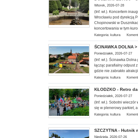
Wtorek, 2026-07-28
(Inf. wł.). Koncerte
m inaug
Wrocławiu pod dyrekcją Pa
Chopinowski w Dusznikach
koncertowania w tym kuro
Kategoria:
kultura
Koment
ŚCINAWKA DOLNA > g
Poniedziałek, 2026-07-27
(Inf. wł.). Ścinawka Doln
łącząc parafialny odpust 
gdzie nie zabrakło atrakcj
Kategoria:
kultura
Koment
KŁODZKO - Retro dan
Poniedziałek, 2026-07-27
(Inf. wł.). Sobotni wieczó
się w plenerowy parkiet, a
Kategoria:
kultura
Koment
SZCZYTNA - Hutnik ma
Niedziela, 2026-07-26