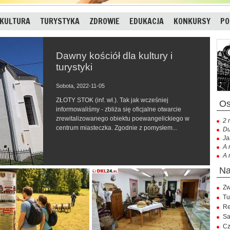
KULTURA
TURYSTYKA
ZDROWIE
EDUKACJA
KONKURSY
PO
Dawny kościół dla kultury i
turystyki
Sobota, 2022-11-05
ZŁOTY STOK (inf. wł.). Tak jak wcześniej
informowaliśmy - zbliża się oficjalne otwarcie
zrewitalizowanego obiektu poewangelickiego w
2 
centrum miasteczka. Zgodnie z pomysłem...
Du
Ja
A 
A 
Zw
Tu
Re
Sa
Cz