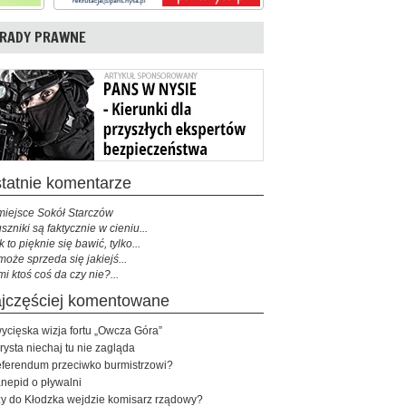
RADY PRAWNE
ostatnie komentarze
miejsce Sokół Starczów
szniki są faktycznie w cieniu...
k to pięknie się bawić, tylko...
może sprzeda się jakiejś...
mi ktoś coś da czy nie?...
najczęściej komentowane
ycięska wizja fortu „Owcza Góra”
rysta niechaj tu nie zagląda
ferendum przeciwko burmistrzowi?
nepid o pływalni
y do Kłodzka wejdzie komisarz rządowy?