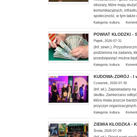
obszary, które mają służy
komunikacyjnych, infrastr
społeczność, w tym także 
Kategoria:
kultura
Koment
POWIAT KŁODZKI - S
Piątek, 2026-07-31
(Inf. zewn.). Przyszłorocz
podzielona na zadania, k
przedsięwzięć można będz
Kategoria:
kultura
Koment
KUDOWA-ZDRÓJ - I w
Czwartek, 2026-07-30
(Inf.
wł.). Zapowiadany na 
skutku. Zamierzano odbyć 
która miała jeszcze bardz
przyczyn organizacyjnych.
Kategoria:
kultura
Koment
ZIEMIA KŁODZKA - Ku
Środa, 2026-07-29