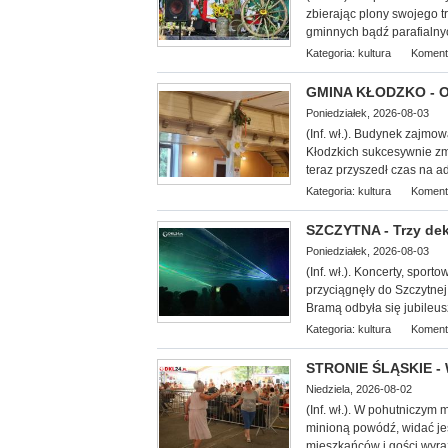
zbierając plony swojego 
gminnych bądź parafialny
Kategoria:
kultura
Koment
GMINA KŁODZKO - Oś
Poniedziałek, 2026-08-03
(Inf. wł.). Budynek zajmo
Kłodzkich su
kcesywnie zm
teraz przyszedł czas na 
Kategoria:
kultura
Koment
SZCZYTNA - Trzy dek
Poniedziałek, 2026-08-03
(Inf. wł.). Koncerty, spor
przyciągnęły do Szczytnej
Bramą odbyła się jubileus
Kategoria:
kultura
Koment
STRONIE ŚLĄSKIE - 
Niedziela, 2026-08-02
(Inf. wł.). W pohutniczym
minioną powódź, widać je
mieszkańców i gości wyra