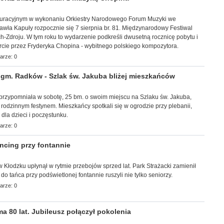
uracyjnym w wykonaniu Orkiestry Narodowego Forum Muzyki we
wła Kapuły rozpocznie się 7 sierpnia br. 81. Międzynarodowy Festiwal
-Zdroju. W tym roku to wydarzenie podkreśli dwusetną rocznicę pobytu i
rcie przez Fryderyka Chopina - wybitnego polskiego kompozytora.
arze: 0
m. Radków - Szlak św. Jakuba bliżej mieszkańców
a przypomniała w sobotę, 25 bm. o swoim miejscu na Szlaku św. Jakuba,
z rodzinnym festynem. Mieszkańcy spotkali się w ogrodzie przy plebanii,
i dla dzieci i poczęstunku.
arze: 0
cing przy fontannie
r w Kłodzku upłynął w rytmie przebojów sprzed lat. Park Strażacki zamienił
 do tańca przy podświetlonej fontannie ruszyli nie tylko seniorzy.
arze: 0
 80 lat. Jubileusz połączył pokolenia