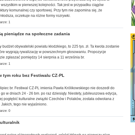
ć wszystkim w pierwszej kolejności. Tak jest w przypadku ciągów
uktury komunalnej czy sportowej. Przy tym nie zapomina się, że
młodsza, oczekuje na różne formy rozrywki.
arze: 1
ą pieniądze na społeczne zadania
ny budżet obywatelski powiatu kłodzkiego, to 225 tys. zł. Ta kwota zostanie
tóre wygrają rywalizację w powszechnym głosowaniu. Propozycje
ie zgłaszać pomiędzy 14 sierpnia a 11 września br.
arze: 1
 tym roku bez Festiwalu CZ-PL
lipiec br. Festiwal CZ-PL imienia Pawła Królikowskiego nie doszedł do
go w dniach 24 - 26 bm. po raz dziesiąty. Niestety, jubileuszowa edycja,
iej pogłębić kulturalne związki Czechów i Polaków, została odwołana z
 Jakich, tego nie wyjaśniono.
arze: 0
lturalnik