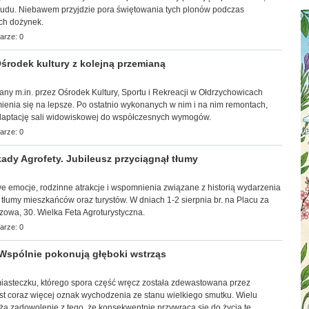
trudu. Niebawem przyjdzie pora świętowania tych plonów podczas
ch dożynek.
arze: 0
rodek kultury z kolejną przemianą
wany m.in. przez Ośrodek Kultury, Sportu i Rekreacji w Ołdrzychowicach
ienia się na lepsze. Po ostatnio wykonanych w nim i na nim remontach,
adaptację sali widowiskowej do współczesnych wymogów.
arze: 0
ady Agrofety. Jubileusz przyciągnął tłumy
towe emocje, rodzinne atrakcje i wspomnienia związane z historią wydarzenia
 tłumy mieszkańców oraz turystów. W dniach 1-2 sierpnia br. na Placu za
zowa, 30. Wielka Feta Agroturystyczna.
arze: 0
Wspólnie pokonują głęboki wstrząs
 miasteczku, którego spora część wręcz została zdewastowana przez
st coraz więcej oznak wychodzenia ze stanu wielkiego smutku. Wielu
ża zadowolenie z tego, że konsekwentnie przywraca się do życia te