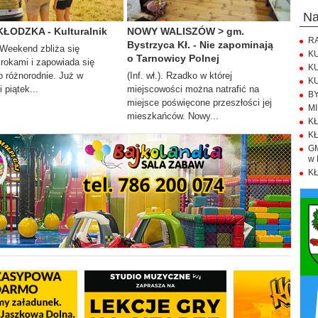
n
KŁODZKA - Kulturalnik
NOWY WALISZÓW > gm.
RA
Bystrzyca Kł. - Nie zapominają
. Weekend zbliża się
KU
o Tarnowicy Polnej
krokami i zapowiada się
KU
 różnorodnie. Już w
(Inf. wł.). Rzadko w której
KU
 piątek...
miejscowości można natrafić na
BY
miejsce poświęcone przeszłości jej
MI
mieszkańców. Nowy...
KŁ
KŁ
GM
w 
KŁ