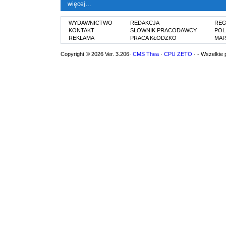
więcej…
WYDAWNICTWO
REDAKCJA
REG
KONTAKT
SŁOWNIK PRACODAWCY
POL
REKLAMA
PRACA KŁODZKO
MAP
Copyright © 2026 Ver. 3.206·
CMS Thea
·
CPU ZETO
· - Wszelkie