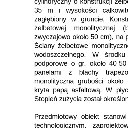
cylindryczny o konstrukcji żel
35 m i wysokości całkowit
zagłębiony w gruncie. Konst
żelbetowej monolitycznej
zwyczajowo około 50 cm), na p
Ściany żelbetowe monolityczn
wodoszczelnego. W środku 
podporowe o gr. około 40-50
panelami z blachy trapezo
monolityczna grubości okoł
kryta papą asfaltową. W płyci
Stopień zużycia został określo
Przedmiotowy obiekt stanowi
technologicznym, zaprojekt