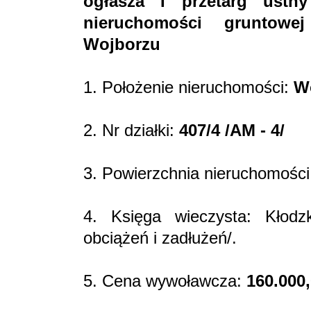
ogłasza I przetarg ustn
nieruchomości gruntowe
Wojborzu
1. Położenie nieruchomości:
W
2. Nr działki:
407/4 /AM - 4/
3. Powierzchnia nieruchomośc
4. Księga wieczysta: Kłod
obciążeń i zadłużeń/.
5. Cena wywoławcza:
160.000,