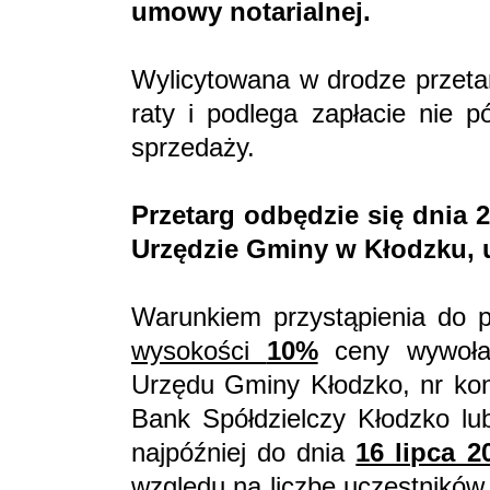
umowy notarialnej.
Wylicytowana w drodze przetar
raty i podlega zapłacie nie 
sprzedaży.
Przetarg odbędzie się dnia 2
Urzędzie Gminy w Kłodzku, ul.
Warunkiem przystąpienia do p
wysokości
10%
ceny wywoław
Urzędu Gminy Kłodzko, nr ko
Bank Spółdzielczy Kłodzko l
najpóźniej do dnia
16 lipca 2
względu na liczbę uczestników,