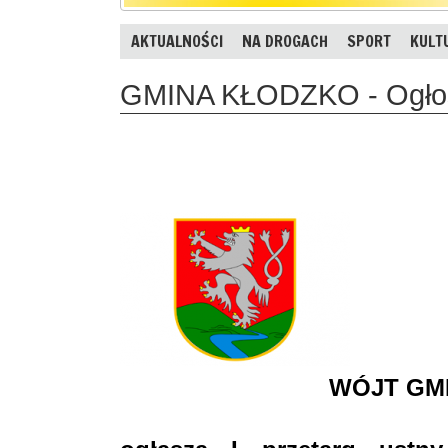
AKTUALNOŚCI
NA DROGACH
SPORT
KULT
GMINA KŁODZKO - Ogło
WÓJT GM