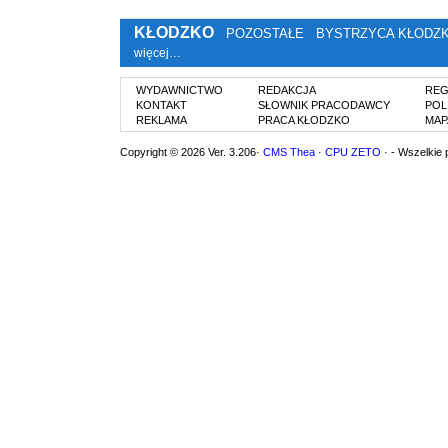
KŁODZKO
POZOSTAŁE
BYSTRZYCA KŁODZ
więcej…
WYDAWNICTWO
REDAKCJA
REG
KONTAKT
SŁOWNIK PRACODAWCY
POL
REKLAMA
PRACA KŁODZKO
MAP
Copyright © 2026 Ver. 3.206·
CMS Thea
·
CPU ZETO
· - Wszelkie